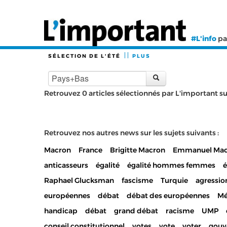
#L'info
pa
SÉLECTION DE L'ÉTÉ
PLUS
Retrouvez 0 articles sélectionnés par L'important sur 
Retrouvez nos autres news sur les sujets suivants :
Macron
France
Brigitte Macron
Emmanuel Mac
anticasseurs
égalité
égalité hommes femmes
Raphael Glucksman
fascisme
Turquie
agressio
européennes
débat
débat des européennes
Mé
handicap
débat
grand débat
racisme
UMP
conseil constitutionnel
votes
vote
voter
gouv