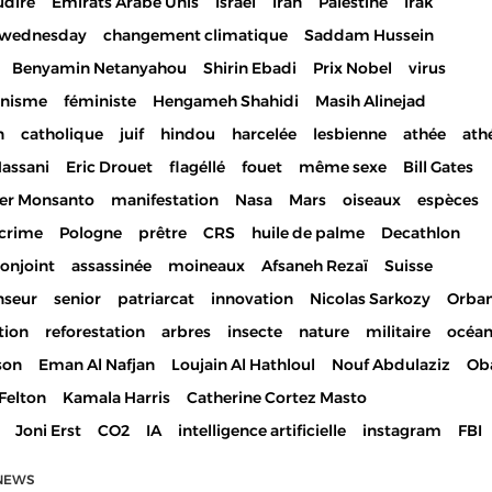
udire
Emirats Arabe Unis
Israël
Iran
Palestine
Irak
ewednesday
changement climatique
Saddam Hussein
Benyamin Netanyahou
Shirin Ebadi
Prix Nobel
virus
inisme
féministe
Hengameh Shahidi
Masih Alinejad
n
catholique
juif
hindou
harcelée
lesbienne
athée
ath
Hassani
Eric Drouet
flagéllé
fouet
même sexe
Bill Gates
er Monsanto
manifestation
Nasa
Mars
oiseaux
espèces
crime
Pologne
prêtre
CRS
huile de palme
Decathlon
onjoint
assassinée
moineaux
Afsaneh Rezaï
Suisse
nseur
senior
patriarcat
innovation
Nicolas Sarkozy
Orba
tion
reforestation
arbres
insecte
nature
militaire
océa
son
Eman Al Nafjan
Loujain Al Hathloul
Nouf Abdulaziz
Ob
Felton
Kamala Harris
Catherine Cortez Masto
Joni Erst
CO2
IA
intelligence artificielle
instagram
FBI
NEWS