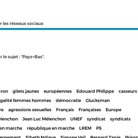
r les réseaux sociaux
le sujet : "Pays+Bas".
ron
gilets jaunes
européennes
Edouard Philippe
casseurs
égalité femmes hommes
démocratie
Glucksman
ns
agressions sexuelles
Français
Françaises
Europe
lenchon
Jean Luc Mélenchon
UNEF
syndicat
syndicats
en marche
république en marche
LREM
PS
ernement
Sibeth Ndiaye
Simone Veil
Bernard Tapie
Priso