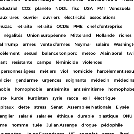
ndustriel
CO2
planète
NDDL
fisc
USA
FMI
Venezuela
aux rares
ouvrier
ouvriers
électricité
associations
huzac
retraite
retraité
OCDE
PME
chef d’entreprise
inégalités
Union Européenne
Mitterand
Hollande
riches
al Trump
armes
vente d’armes
Neymar
salaire
Washingt
rcèlement
sexuel
balance ton porc
metoo
Alain Soral
twi
tant
résistante
camps
féminicide
violences
personnes âgées
métiers
viol
homicide
harcèlement sexu
licier
gendarme
urgences
soignants
médecin
médecin
hobie
homophobie
antisémite
antisémitisme
homophob
iste
kurde
kurdistan
syrie
racca
exil
électrique
pitaux
dette
stress
Sénat
Assemblée Nationale
Elysée
anglier
salarié
salariée
éthique
durable
plastique
ONU
mme
homme
tuée
Julian Assange
drogue
pédophile