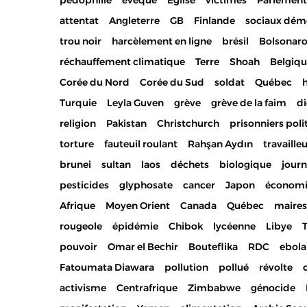
pédophilie
évêque
Eglise
victimes
Parlement
attentat
Angleterre
GB
Finlande
sociaux dém
trou noir
harcèlement en ligne
brésil
Bolsonar
réchauffement climatique
Terre
Shoah
Belgiq
Corée du Nord
Corée du Sud
soldat
Québec
h
Turquie
Leyla Guven
grève
grève de la faim
di
religion
Pakistan
Christchurch
prisonniers poli
torture
fauteuil roulant
Rahşan Aydın
travaille
brunei
sultan
laos
déchets
biologique
journ
pesticides
glyphosate
cancer
Japon
économi
Afrique
Moyen Orient
Canada
Québec
maires
rougeole
épidémie
Chibok
lycéenne
Libye
T
pouvoir
Omar el Bechir
Bouteflika
RDC
ebola
Fatoumata Diawara
pollution
pollué
révolte
activisme
Centrafrique
Zimbabwe
génocide