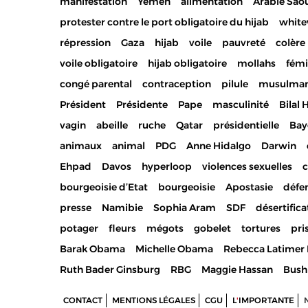
manifestation
Yemen
alimentation
Arabie Sao
protester contre le port obligatoire du hijab
whit
répression
Gaza
hijab
voile
pauvreté
colère
voile obligatoire
hijab obligatoire
mollahs
fém
congé parental
contraception
pilule
musulma
Président
Présidente
Pape
masculinité
Bilal 
vagin
abeille
ruche
Qatar
présidentielle
Bay
animaux
animal
PDG
Anne Hidalgo
Darwin
Ehpad
Davos
hyperloop
violences sexuelles
c
bourgeoisie d’Etat
bourgeoisie
Apostasie
défe
presse
Namibie
Sophia Aram
SDF
désertifica
potager
fleurs
mégots
gobelet
tortures
pri
Barak Obama
Michelle Obama
Rebecca Latimer 
Ruth Bader Ginsburg
RBG
Maggie Hassan
Bush
CONTACT
MENTIONS LÉGALES
CGU
L
'
IMPORTANTE