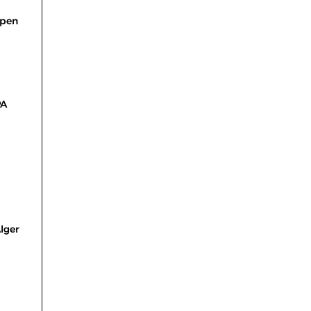
 pen
PA
lger