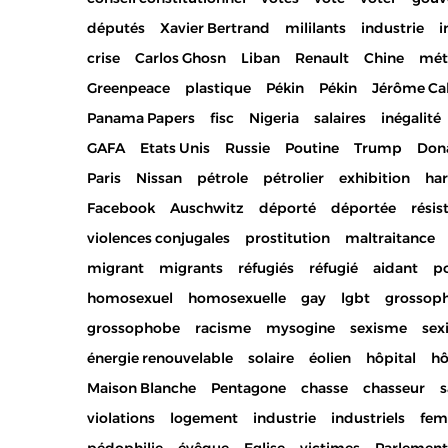
députés
Xavier Bertrand
mililants
industrie
i
crise
Carlos Ghosn
Liban
Renault
Chine
mét
Greenpeace
plastique
Pékin
Pékin
Jérôme Ca
Panama Papers
fisc
Nigeria
salaires
inégalité
GAFA
Etats Unis
Russie
Poutine
Trump
Don
Paris
Nissan
pétrole
pétrolier
exhibition
ha
Facebook
Auschwitz
déporté
déportée
résis
violences conjugales
prostitution
maltraitance
migrant
migrants
réfugiés
réfugié
aidant
po
homosexuel
homosexuelle
gay
lgbt
grossop
grossophobe
racisme
mysogine
sexisme
sex
énergie renouvelable
solaire
éolien
hôpital
hô
Maison Blanche
Pentagone
chasse
chasseur
s
violations
logement
industrie
industriels
fe