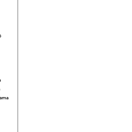
é
n
n
ama