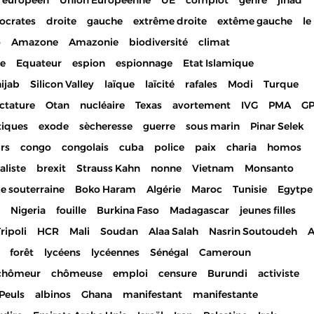
 européen
Union Européenne
UE
complot
genre
jihad
ocrates
droite
gauche
extrême droite
extême gauche
le
o
Amazone
Amazonie
biodiversité
climat
ue
Equateur
espion
espionnage
Etat Islamique
ijab
Silicon Valley
laïque
laïcité
rafales
Modi
Turque
ctature
Otan
nucléaire
Texas
avortement
IVG
PMA
G
tiques
exode
sècheresse
guerre
sous marin
Pinar Selek
urs
congo
congolais
cuba
police
paix
charia
homos
aliste
brexit
Strauss Kahn
nonne
Vietnam
Monsanto
e souterraine
Boko Haram
Algérie
Maroc
Tunisie
Egytpe
Nigeria
fouille
Burkina Faso
Madagascar
jeunes filles
ripoli
HCR
Mali
Soudan
Alaa Salah
Nasrin Soutoudeh
A
forêt
lycéens
lycéennes
Sénégal
Cameroun
chômeur
chômeuse
emploi
censure
Burundi
activiste
Peuls
albinos
Ghana
manifestant
manifestante