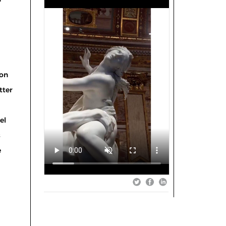
on
tter
el
s
e