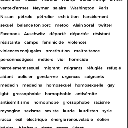
vente d’armes
Neymar
salaire
Washington
Paris
Nissan
pétrole
pétrolier
exhibition
harcèlement
sexuel
balance ton porc
metoo
Alain Soral
twitter
Facebook
Auschwitz
déporté
déportée
résistant
résistante
camps
féminicide
violences
violences conjugales
prostitution
maltraitance
personnes âgées
métiers
viol
homicide
harcèlement sexuel
migrant
migrants
réfugiés
réfugié
aidant
policier
gendarme
urgences
soignants
médecin
médecins
homosexuel
homosexuelle
gay
lgbt
grossophobie
homophobie
antisémite
antisémitisme
homophobe
grossophobe
racisme
mysogine
sexisme
sexiste
kurde
kurdistan
syrie
racca
exil
électrique
énergie renouvelable
éolien