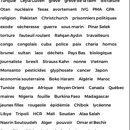
Turquie
Leyla Guven
grève
grève de la faim
dictature
Otan
nucléaire
Texas
avortement
IVG
PMA
GPA
religion
Pakistan
Christchurch
prisonniers politiques
exode
sècheresse
guerre
sous marin
Pinar Selek
torture
fauteuil roulant
Rahşan Aydın
travailleurs
congo
congolais
cuba
police
paix
charia
homos
brunei
sultan
laos
déchets
Pays Bas
biologique
journaliste
brexit
Strauss Kahn
nonne
Vietnam
Monsanto
pesticides
glyphosate
cancer
Japon
économie souterraine
Boko Haram
Algérie
Maroc
Tunisie
Egytpe
Afrique
Moyen Orient
Canada
Québec
maires
Nigeria
fouille
Burkina Faso
Madagascar
jeunes filles
rougeole
épidémie
Chibok
lycéenne
Libye
Tripoli
HCR
Mali
Soudan
Alaa Salah
Nasrin Soutoudeh
Alger
pouvoir
Omar el Bechir