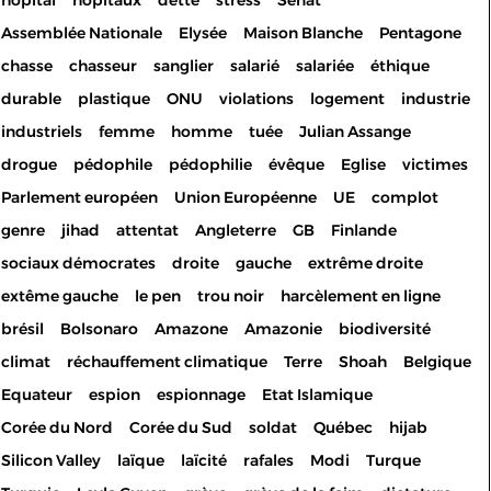
hôpital
hôpitaux
dette
stress
Sénat
Assemblée Nationale
Elysée
Maison Blanche
Pentagone
chasse
chasseur
sanglier
salarié
salariée
éthique
durable
plastique
ONU
violations
logement
industrie
industriels
femme
homme
tuée
Julian Assange
drogue
pédophile
pédophilie
évêque
Eglise
victimes
Parlement européen
Union Européenne
UE
complot
genre
jihad
attentat
Angleterre
GB
Finlande
sociaux démocrates
droite
gauche
extrême droite
extême gauche
le pen
trou noir
harcèlement en ligne
brésil
Bolsonaro
Amazone
Amazonie
biodiversité
climat
réchauffement climatique
Terre
Shoah
Belgique
Equateur
espion
espionnage
Etat Islamique
Corée du Nord
Corée du Sud
soldat
Québec
hijab
Silicon Valley
laïque
laïcité
rafales
Modi
Turque