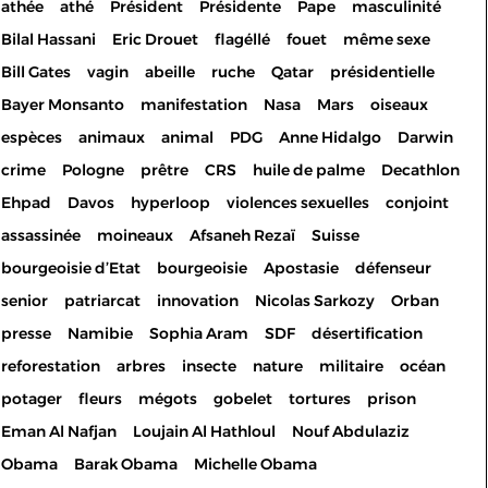
athée
athé
Président
Présidente
Pape
masculinité
Bilal Hassani
Eric Drouet
flagéllé
fouet
même sexe
Bill Gates
vagin
abeille
ruche
Qatar
présidentielle
Bayer Monsanto
manifestation
Nasa
Mars
oiseaux
espèces
animaux
animal
PDG
Anne Hidalgo
Darwin
crime
Pologne
prêtre
CRS
huile de palme
Decathlon
Ehpad
Davos
hyperloop
violences sexuelles
conjoint
assassinée
moineaux
Afsaneh Rezaï
Suisse
bourgeoisie d’Etat
bourgeoisie
Apostasie
défenseur
senior
patriarcat
innovation
Nicolas Sarkozy
Orban
presse
Namibie
Sophia Aram
SDF
désertification
reforestation
arbres
insecte
nature
militaire
océan
potager
fleurs
mégots
gobelet
tortures
prison
Eman Al Nafjan
Loujain Al Hathloul
Nouf Abdulaziz
Les cookies permettent le
Obama
Barak Obama
Michelle Obama
bon fonctionnement de votre