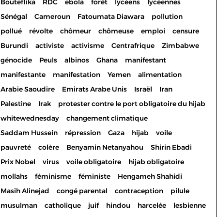
Bouteflika
RDC
ebola
forêt
lycéens
lycéennes
Sénégal
Cameroun
Fatoumata Diawara
pollution
pollué
révolte
chômeur
chômeuse
emploi
censure
Burundi
activiste
activisme
Centrafrique
Zimbabwe
génocide
Peuls
albinos
Ghana
manifestant
manifestante
manifestation
Yemen
alimentation
Arabie Saoudire
Emirats Arabe Unis
Israël
Iran
Palestine
Irak
protester contre le port obligatoire du hijab
whitewednesday
changement climatique
Saddam Hussein
répression
Gaza
hijab
voile
pauvreté
colère
Benyamin Netanyahou
Shirin Ebadi
Prix Nobel
virus
voile obligatoire
hijab obligatoire
mollahs
féminisme
féministe
Hengameh Shahidi
Masih Alinejad
congé parental
contraception
pilule
musulman
catholique
juif
hindou
harcelée
lesbienne