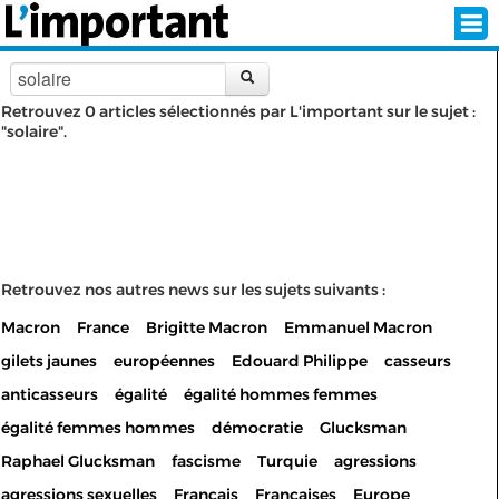
Retrouvez 0 articles sélectionnés par L'important sur le sujet :
"solaire".
INSCRIPTION
CONNEXION
SÉLECTION DE L'ÉTÉ
SUR L'ÉCRAN D'ACCUEIL
Retrouvez nos autres news sur les sujets suivants :
Macron
France
Brigitte Macron
Emmanuel Macron
ABONNEZ-VOUS À LA NEWSLETTER!
gilets jaunes
européennes
Edouard Philippe
casseurs
SUIVEZ NOUS:
anticasseurs
égalité
égalité hommes femmes
égalité femmes hommes
démocratie
Glucksman
< RETOUR À L'ACCUEIL
Raphael Glucksman
fascisme
Turquie
agressions
agressions sexuelles
Français
Françaises
Europe