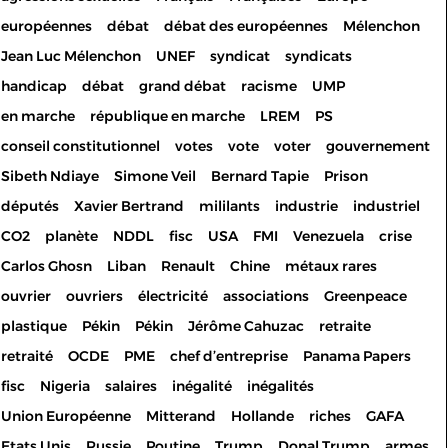
européennes
débat
débat des européennes
Mélenchon
Jean Luc Mélenchon
UNEF
syndicat
syndicats
handicap
débat
grand débat
racisme
UMP
en marche
république en marche
LREM
PS
conseil constitutionnel
votes
vote
voter
gouvernement
Sibeth Ndiaye
Simone Veil
Bernard Tapie
Prison
députés
Xavier Bertrand
mililants
industrie
industriel
CO2
planète
NDDL
fisc
USA
FMI
Venezuela
crise
Carlos Ghosn
Liban
Renault
Chine
métaux rares
ouvrier
ouvriers
électricité
associations
Greenpeace
plastique
Pékin
Pékin
Jérôme Cahuzac
retraite
retraité
OCDE
PME
chef d’entreprise
Panama Papers
fisc
Nigeria
salaires
inégalité
inégalités
Union Européenne
Mitterand
Hollande
riches
GAFA
Etats Unis
Russie
Poutine
Trump
Donal Trump
armes