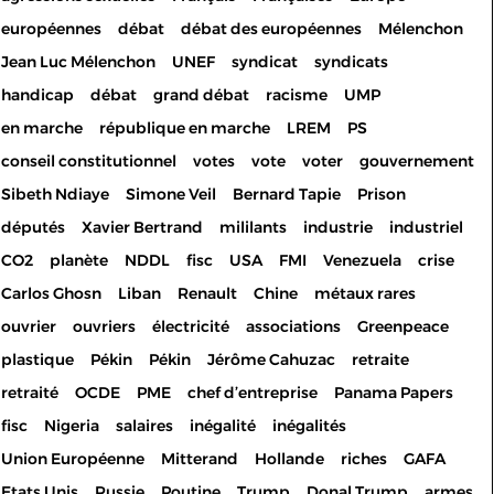
européennes
débat
débat des européennes
Mélenchon
Jean Luc Mélenchon
UNEF
syndicat
syndicats
handicap
débat
grand débat
racisme
UMP
en marche
république en marche
LREM
PS
conseil constitutionnel
votes
vote
voter
gouvernement
Sibeth Ndiaye
Simone Veil
Bernard Tapie
Prison
députés
Xavier Bertrand
mililants
industrie
industriel
CO2
planète
NDDL
fisc
USA
FMI
Venezuela
crise
Carlos Ghosn
Liban
Renault
Chine
métaux rares
ouvrier
ouvriers
électricité
associations
Greenpeace
plastique
Pékin
Pékin
Jérôme Cahuzac
retraite
retraité
OCDE
PME
chef d’entreprise
Panama Papers
fisc
Nigeria
salaires
inégalité
inégalités
Union Européenne
Mitterand
Hollande
riches
GAFA
Etats Unis
Russie
Poutine
Trump
Donal Trump
armes