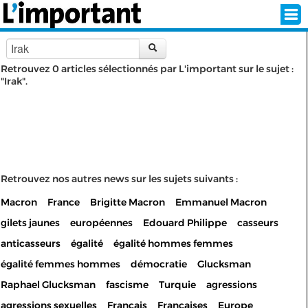
Retrouvez 0 articles sélectionnés par L'important sur le sujet :
"Irak".
INSCRIPTION
CONNEXION
SÉLECTION DE L'ÉTÉ
SUR L'ÉCRAN D'ACCUEIL
Retrouvez nos autres news sur les sujets suivants :
Macron
France
Brigitte Macron
Emmanuel Macron
ABONNEZ-VOUS À LA NEWSLETTER!
gilets jaunes
européennes
Edouard Philippe
casseurs
SUIVEZ NOUS:
anticasseurs
égalité
égalité hommes femmes
égalité femmes hommes
démocratie
Glucksman
< RETOUR À L'ACCUEIL
Raphael Glucksman
fascisme
Turquie
agressions
agressions sexuelles
Français
Françaises
Europe