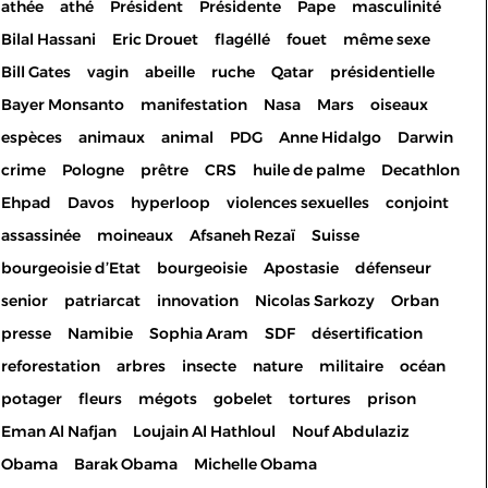
athée
athé
Président
Présidente
Pape
masculinité
Bilal Hassani
Eric Drouet
flagéllé
fouet
même sexe
Bill Gates
vagin
abeille
ruche
Qatar
présidentielle
Bayer Monsanto
manifestation
Nasa
Mars
oiseaux
espèces
animaux
animal
PDG
Anne Hidalgo
Darwin
crime
Pologne
prêtre
CRS
huile de palme
Decathlon
Ehpad
Davos
hyperloop
violences sexuelles
conjoint
assassinée
moineaux
Afsaneh Rezaï
Suisse
bourgeoisie d’Etat
bourgeoisie
Apostasie
défenseur
senior
patriarcat
innovation
Nicolas Sarkozy
Orban
presse
Namibie
Sophia Aram
SDF
désertification
reforestation
arbres
insecte
nature
militaire
océan
potager
fleurs
mégots
gobelet
tortures
prison
Eman Al Nafjan
Loujain Al Hathloul
Nouf Abdulaziz
Les cookies permettent le
Obama
Barak Obama
Michelle Obama
bon fonctionnement de votre