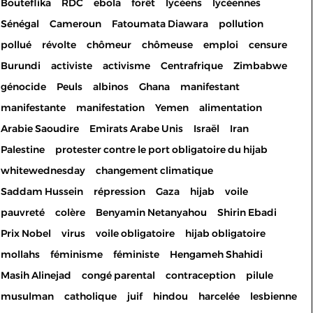
Bouteflika
RDC
ebola
forêt
lycéens
lycéennes
Sénégal
Cameroun
Fatoumata Diawara
pollution
pollué
révolte
chômeur
chômeuse
emploi
censure
Burundi
activiste
activisme
Centrafrique
Zimbabwe
génocide
Peuls
albinos
Ghana
manifestant
manifestante
manifestation
Yemen
alimentation
Arabie Saoudire
Emirats Arabe Unis
Israël
Iran
Palestine
protester contre le port obligatoire du hijab
whitewednesday
changement climatique
Saddam Hussein
répression
Gaza
hijab
voile
pauvreté
colère
Benyamin Netanyahou
Shirin Ebadi
Prix Nobel
virus
voile obligatoire
hijab obligatoire
mollahs
féminisme
féministe
Hengameh Shahidi
Masih Alinejad
congé parental
contraception
pilule
musulman
catholique
juif
hindou
harcelée
lesbienne