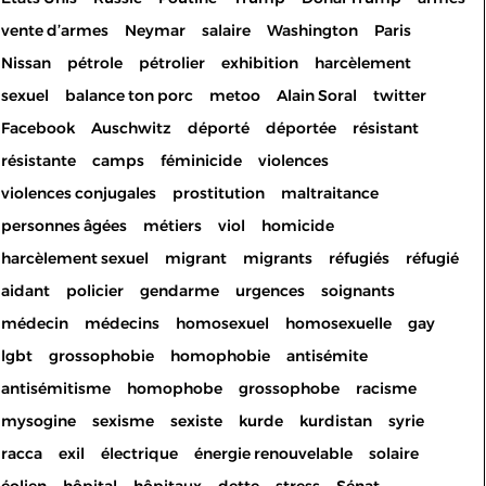
vente d’armes
Neymar
salaire
Washington
Paris
Nissan
pétrole
pétrolier
exhibition
harcèlement
sexuel
balance ton porc
metoo
Alain Soral
twitter
Facebook
Auschwitz
déporté
déportée
résistant
résistante
camps
féminicide
violences
violences conjugales
prostitution
maltraitance
personnes âgées
métiers
viol
homicide
harcèlement sexuel
migrant
migrants
réfugiés
réfugié
aidant
policier
gendarme
urgences
soignants
médecin
médecins
homosexuel
homosexuelle
gay
lgbt
grossophobie
homophobie
antisémite
antisémitisme
homophobe
grossophobe
racisme
mysogine
sexisme
sexiste
kurde
kurdistan
syrie
racca
exil
électrique
énergie renouvelable
solaire