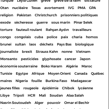
Turquie
Leyla Guven
grève
grève de la faim
dictature
Otan
nucléaire
Texas
avortement
IVG
PMA
GPA
religion
Pakistan
Christchurch
prisonniers politiques
exode
sècheresse
guerre
sous marin
Pinar Selek
torture
fauteuil roulant
Rahşan Aydın
travailleurs
congo
congolais
cuba
police
paix
charia
homos
brunei
sultan
laos
déchets
Pays Bas
biologique
journaliste
brexit
Strauss Kahn
nonne
Vietnam
Monsanto
pesticides
glyphosate
cancer
Japon
économie souterraine
Boko Haram
Algérie
Maroc
Tunisie
Egytpe
Afrique
Moyen Orient
Canada
Québec
maires
Nigeria
fouille
Burkina Faso
Madagascar
jeunes filles
rougeole
épidémie
Chibok
lycéenne
Libye
Tripoli
HCR
Mali
Soudan
Alaa Salah
Nasrin Soutoudeh
Alger
pouvoir
Omar el Bechir