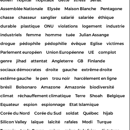
éolien
hôpital
hôpitaux
dette
stress
Sénat
Assemblée Nationale
Elysée
Maison Blanche
Pentagone
chasse
chasseur
sanglier
salarié
salariée
éthique
durable
plastique
ONU
violations
logement
industrie
industriels
femme
homme
tuée
Julian Assange
drogue
pédophile
pédophilie
évêque
Eglise
victimes
Parlement européen
Union Européenne
UE
complot
genre
jihad
attentat
Angleterre
GB
Finlande
sociaux démocrates
droite
gauche
extrême droite
extême gauche
le pen
trou noir
harcèlement en ligne
brésil
Bolsonaro
Amazone
Amazonie
biodiversité
climat
réchauffement climatique
Terre
Shoah
Belgique
Equateur
espion
espionnage
Etat Islamique
Corée du Nord
Corée du Sud
soldat
Québec
hijab
Silicon Valley
laïque
laïcité
rafales
Modi
Turque