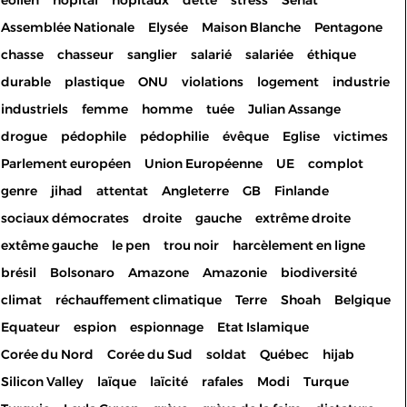
éolien
hôpital
hôpitaux
dette
stress
Sénat
Assemblée Nationale
Elysée
Maison Blanche
Pentagone
chasse
chasseur
sanglier
salarié
salariée
éthique
durable
plastique
ONU
violations
logement
industrie
industriels
femme
homme
tuée
Julian Assange
drogue
pédophile
pédophilie
évêque
Eglise
victimes
Parlement européen
Union Européenne
UE
complot
genre
jihad
attentat
Angleterre
GB
Finlande
sociaux démocrates
droite
gauche
extrême droite
extême gauche
le pen
trou noir
harcèlement en ligne
brésil
Bolsonaro
Amazone
Amazonie
biodiversité
climat
réchauffement climatique
Terre
Shoah
Belgique
Equateur
espion
espionnage
Etat Islamique
Corée du Nord
Corée du Sud
soldat
Québec
hijab
Silicon Valley
laïque
laïcité
rafales
Modi
Turque