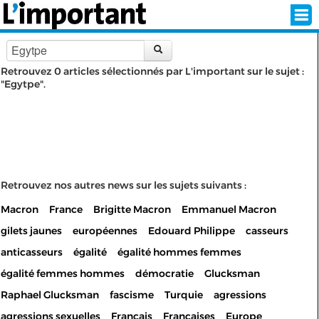
Retrouvez 0 articles sélectionnés par L'important sur le sujet :
"Egytpe".
INSCRIPTION
CONNEXION
SÉLECTION DE L'ÉTÉ
SUR L'ÉCRAN D'ACCUEIL
Retrouvez nos autres news sur les sujets suivants :
Macron
France
Brigitte Macron
Emmanuel Macron
ABONNEZ-VOUS À LA NEWSLETTER!
gilets jaunes
européennes
Edouard Philippe
casseurs
SUIVEZ NOUS:
anticasseurs
égalité
égalité hommes femmes
égalité femmes hommes
démocratie
Glucksman
< RETOUR À L'ACCUEIL
Raphael Glucksman
fascisme
Turquie
agressions
agressions sexuelles
Français
Françaises
Europe