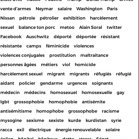
vente d’armes
Neymar
salaire
Washington
Paris
Nissan
pétrole
pétrolier
exhibition
harcèlement
sexuel
balance ton porc
metoo
Alain Soral
twitter
Facebook
Auschwitz
déporté
déportée
résistant
résistante
camps
féminicide
violences
violences conjugales
prostitution
maltraitance
personnes âgées
métiers
viol
homicide
harcèlement sexuel
migrant
migrants
réfugiés
réfugié
aidant
policier
gendarme
urgences
soignants
médecin
médecins
homosexuel
homosexuelle
gay
lgbt
grossophobie
homophobie
antisémite
antisémitisme
homophobe
grossophobe
racisme
mysogine
sexisme
sexiste
kurde
kurdistan
syrie
racca
exil
électrique
énergie renouvelable
solaire