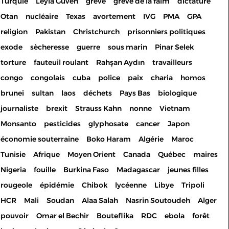
Turquie
Leyla Guven
grève
grève de la faim
dictature
Otan
nucléaire
Texas
avortement
IVG
PMA
GPA
religion
Pakistan
Christchurch
prisonniers politiques
exode
sècheresse
guerre
sous marin
Pinar Selek
torture
fauteuil roulant
Rahşan Aydın
travailleurs
congo
congolais
cuba
police
paix
charia
homos
brunei
sultan
laos
déchets
Pays Bas
biologique
journaliste
brexit
Strauss Kahn
nonne
Vietnam
Monsanto
pesticides
glyphosate
cancer
Japon
économie souterraine
Boko Haram
Algérie
Maroc
Tunisie
Afrique
Moyen Orient
Canada
Québec
maires
Nigeria
fouille
Burkina Faso
Madagascar
jeunes filles
rougeole
épidémie
Chibok
lycéenne
Libye
Tripoli
HCR
Mali
Soudan
Alaa Salah
Nasrin Soutoudeh
Alger
pouvoir
Omar el Bechir
Bouteflika
RDC
ebola
forêt