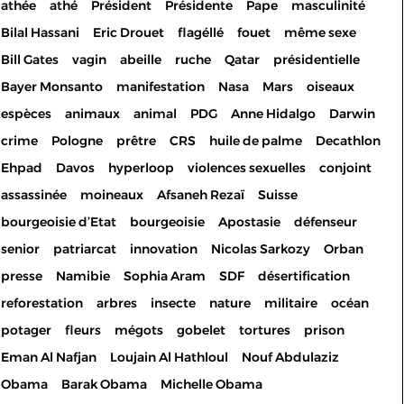
athée
athé
Président
Présidente
Pape
masculinité
Bilal Hassani
Eric Drouet
flagéllé
fouet
même sexe
Bill Gates
vagin
abeille
ruche
Qatar
présidentielle
Bayer Monsanto
manifestation
Nasa
Mars
oiseaux
espèces
animaux
animal
PDG
Anne Hidalgo
Darwin
crime
Pologne
prêtre
CRS
huile de palme
Decathlon
Ehpad
Davos
hyperloop
violences sexuelles
conjoint
assassinée
moineaux
Afsaneh Rezaï
Suisse
bourgeoisie d’Etat
bourgeoisie
Apostasie
défenseur
senior
patriarcat
innovation
Nicolas Sarkozy
Orban
presse
Namibie
Sophia Aram
SDF
désertification
reforestation
arbres
insecte
nature
militaire
océan
potager
fleurs
mégots
gobelet
tortures
prison
Eman Al Nafjan
Loujain Al Hathloul
Nouf Abdulaziz
Les cookies permettent le
Obama
Barak Obama
Michelle Obama
bon fonctionnement de votre