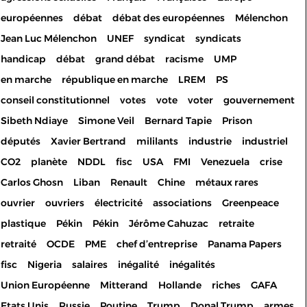
européennes
débat
débat des européennes
Mélenchon
Jean Luc Mélenchon
UNEF
syndicat
syndicats
handicap
débat
grand débat
racisme
UMP
en marche
république en marche
LREM
PS
conseil constitutionnel
votes
vote
voter
gouvernement
Sibeth Ndiaye
Simone Veil
Bernard Tapie
Prison
députés
Xavier Bertrand
mililants
industrie
industriel
CO2
planète
NDDL
fisc
USA
FMI
Venezuela
crise
Carlos Ghosn
Liban
Renault
Chine
métaux rares
ouvrier
ouvriers
électricité
associations
Greenpeace
plastique
Pékin
Pékin
Jérôme Cahuzac
retraite
retraité
OCDE
PME
chef d’entreprise
Panama Papers
fisc
Nigeria
salaires
inégalité
inégalités
Union Européenne
Mitterand
Hollande
riches
GAFA
Etats Unis
Russie
Poutine
Trump
Donal Trump
armes