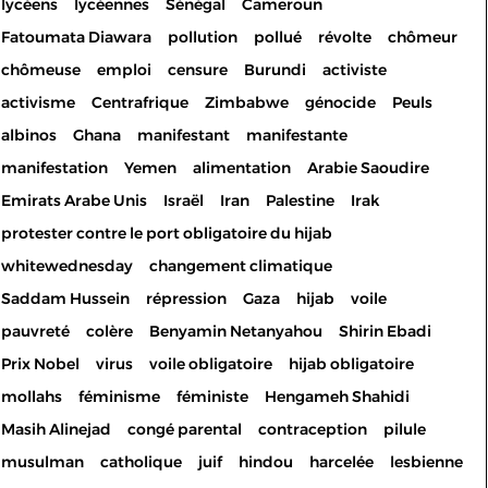
lycéens
lycéennes
Sénégal
Cameroun
Fatoumata Diawara
pollution
pollué
révolte
chômeur
chômeuse
emploi
censure
Burundi
activiste
activisme
Centrafrique
Zimbabwe
génocide
Peuls
albinos
Ghana
manifestant
manifestante
manifestation
Yemen
alimentation
Arabie Saoudire
Emirats Arabe Unis
Israël
Iran
Palestine
Irak
protester contre le port obligatoire du hijab
whitewednesday
changement climatique
Saddam Hussein
répression
Gaza
hijab
voile
pauvreté
colère
Benyamin Netanyahou
Shirin Ebadi
Prix Nobel
virus
voile obligatoire
hijab obligatoire
mollahs
féminisme
féministe
Hengameh Shahidi
Masih Alinejad
congé parental
contraception
pilule
musulman
catholique
juif
hindou
harcelée
lesbienne