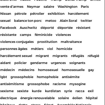
vente d’armes
Neymar
salaire
Washington
Paris
Nissan
pétrole
pétrolier
exhibition
harcèlement
sexuel
balance ton porc
metoo
Alain Soral
twitter
Facebook
Auschwitz
déporté
déportée
résistant
résistante
camps
féminicide
violences
violences conjugales
prostitution
maltraitance
personnes âgées
métiers
viol
homicide
harcèlement sexuel
migrant
migrants
réfugiés
réfugié
aidant
policier
gendarme
urgences
soignants
médecin
médecins
homosexuel
homosexuelle
gay
lgbt
grossophobie
homophobie
antisémite
antisémitisme
grossophobe
racisme
mysogine
sexisme
sexiste
kurde
kurdistan
syrie
racca
exil
électrique
énergie renouvelable
solaire
éolien
hôpital