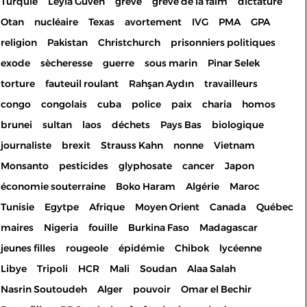
Turquie
Leyla Guven
grève
grève de la faim
dictature
Otan
nucléaire
Texas
avortement
IVG
PMA
GPA
religion
Pakistan
Christchurch
prisonniers politiques
exode
sècheresse
guerre
sous marin
Pinar Selek
torture
fauteuil roulant
Rahşan Aydın
travailleurs
congo
congolais
cuba
police
paix
charia
homos
brunei
sultan
laos
déchets
Pays Bas
biologique
journaliste
brexit
Strauss Kahn
nonne
Vietnam
Monsanto
pesticides
glyphosate
cancer
Japon
économie souterraine
Boko Haram
Algérie
Maroc
Tunisie
Egytpe
Afrique
Moyen Orient
Canada
Québec
maires
Nigeria
fouille
Burkina Faso
Madagascar
jeunes filles
rougeole
épidémie
Chibok
lycéenne
Libye
Tripoli
HCR
Mali
Soudan
Alaa Salah
Nasrin Soutoudeh
Alger
pouvoir
Omar el Bechir