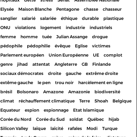
hôpitaux
dette
stress
Sénat
Assemblée Nationale
Elysée
Maison Blanche
Pentagone
chasse
chasseur
sanglier
salarié
salariée
éthique
durable
plastique
ONU
violations
logement
industrie
industriels
femme
homme
tuée
Julian Assange
drogue
pédophile
pédophilie
évêque
Eglise
victimes
Parlement européen
Union Européenne
UE
complot
genre
jihad
attentat
Angleterre
GB
Finlande
sociaux démocrates
droite
gauche
extrême droite
extême gauche
le pen
trou noir
harcèlement en ligne
brésil
Bolsonaro
Amazone
Amazonie
biodiversité
climat
réchauffement climatique
Terre
Shoah
Belgique
Equateur
espion
espionnage
Etat Islamique
Corée du Nord
Corée du Sud
soldat
Québec
hijab
Silicon Valley
laïque
laïcité
rafales
Modi
Turque