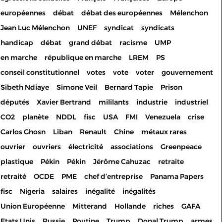
européennes
débat
débat des européennes
Mélenchon
Jean Luc Mélenchon
UNEF
syndicat
syndicats
handicap
débat
grand débat
racisme
UMP
en marche
république en marche
LREM
PS
conseil constitutionnel
votes
vote
voter
gouvernement
Sibeth Ndiaye
Simone Veil
Bernard Tapie
Prison
députés
Xavier Bertrand
mililants
industrie
industriel
CO2
planète
NDDL
fisc
USA
FMI
Venezuela
crise
Carlos Ghosn
Liban
Renault
Chine
métaux rares
ouvrier
ouvriers
électricité
associations
Greenpeace
plastique
Pékin
Pékin
Jérôme Cahuzac
retraite
retraité
OCDE
PME
chef d’entreprise
Panama Papers
fisc
Nigeria
salaires
inégalité
inégalités
Union Européenne
Mitterand
Hollande
riches
GAFA
Etats Unis
Russie
Poutine
Trump
Donal Trump
armes