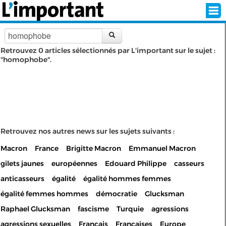
Retrouvez 0 articles sélectionnés par L'important sur le sujet :
"homophobe".
INSCRIPTION
CONNEXION
SÉLECTION DE L'ÉTÉ
SUR L'ÉCRAN D'ACCUEIL
Retrouvez nos autres news sur les sujets suivants :
Macron
France
Brigitte Macron
Emmanuel Macron
ABONNEZ-VOUS À LA NEWSLETTER!
gilets jaunes
européennes
Edouard Philippe
casseurs
SUIVEZ NOUS:
anticasseurs
égalité
égalité hommes femmes
égalité femmes hommes
démocratie
Glucksman
< RETOUR À L'ACCUEIL
Raphael Glucksman
fascisme
Turquie
agressions
agressions sexuelles
Français
Françaises
Europe