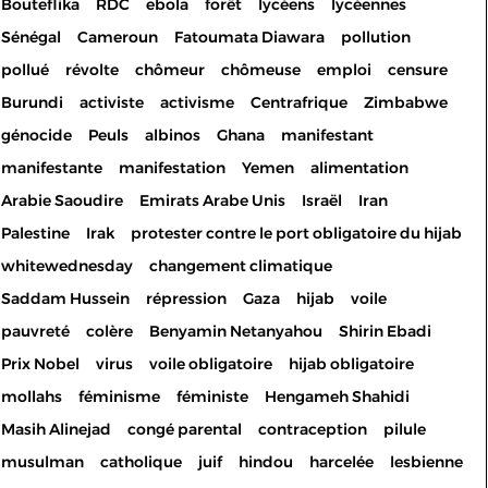
Bouteflika
RDC
ebola
forêt
lycéens
lycéennes
Sénégal
Cameroun
Fatoumata Diawara
pollution
pollué
révolte
chômeur
chômeuse
emploi
censure
Burundi
activiste
activisme
Centrafrique
Zimbabwe
génocide
Peuls
albinos
Ghana
manifestant
manifestante
manifestation
Yemen
alimentation
Arabie Saoudire
Emirats Arabe Unis
Israël
Iran
Palestine
Irak
protester contre le port obligatoire du hijab
whitewednesday
changement climatique
Saddam Hussein
répression
Gaza
hijab
voile
pauvreté
colère
Benyamin Netanyahou
Shirin Ebadi
Prix Nobel
virus
voile obligatoire
hijab obligatoire
mollahs
féminisme
féministe
Hengameh Shahidi
Masih Alinejad
congé parental
contraception
pilule
musulman
catholique
juif
hindou
harcelée
lesbienne