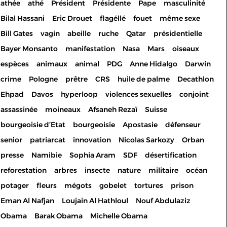
athée
athé
Président
Présidente
Pape
masculinité
Bilal Hassani
Eric Drouet
flagéllé
fouet
même sexe
Bill Gates
vagin
abeille
ruche
Qatar
présidentielle
Bayer Monsanto
manifestation
Nasa
Mars
oiseaux
espèces
animaux
animal
PDG
Anne Hidalgo
Darwin
crime
Pologne
prêtre
CRS
huile de palme
Decathlon
Ehpad
Davos
hyperloop
violences sexuelles
conjoint
assassinée
moineaux
Afsaneh Rezaï
Suisse
bourgeoisie d’Etat
bourgeoisie
Apostasie
défenseur
senior
patriarcat
innovation
Nicolas Sarkozy
Orban
presse
Namibie
Sophia Aram
SDF
désertification
reforestation
arbres
insecte
nature
militaire
océan
potager
fleurs
mégots
gobelet
tortures
prison
Eman Al Nafjan
Loujain Al Hathloul
Nouf Abdulaziz
Les cookies permettent le
Obama
Barak Obama
Michelle Obama
bon fonctionnement de votre