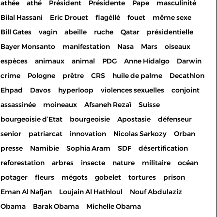
athée
athé
Président
Présidente
Pape
masculinité
Bilal Hassani
Eric Drouet
flagéllé
fouet
même sexe
Bill Gates
vagin
abeille
ruche
Qatar
présidentielle
Bayer Monsanto
manifestation
Nasa
Mars
oiseaux
espèces
animaux
animal
PDG
Anne Hidalgo
Darwin
crime
Pologne
prêtre
CRS
huile de palme
Decathlon
Ehpad
Davos
hyperloop
violences sexuelles
conjoint
assassinée
moineaux
Afsaneh Rezaï
Suisse
bourgeoisie d’Etat
bourgeoisie
Apostasie
défenseur
senior
patriarcat
innovation
Nicolas Sarkozy
Orban
presse
Namibie
Sophia Aram
SDF
désertification
reforestation
arbres
insecte
nature
militaire
océan
potager
fleurs
mégots
gobelet
tortures
prison
Eman Al Nafjan
Loujain Al Hathloul
Nouf Abdulaziz
Les cookies permettent le
Obama
Barak Obama
Michelle Obama
bon fonctionnement de votre