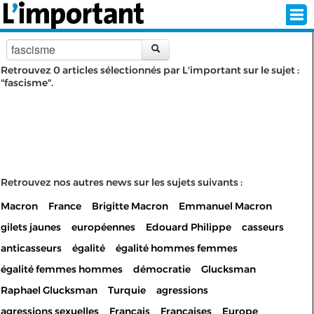
Retrouvez 0 articles sélectionnés par L'important sur le sujet :
"fascisme".
INSCRIPTION
CONNEXION
SÉLECTION DE L'ÉTÉ
SUR L'ÉCRAN D'ACCUEIL
Retrouvez nos autres news sur les sujets suivants :
Macron
France
Brigitte Macron
Emmanuel Macron
ABONNEZ-VOUS À LA NEWSLETTER!
gilets jaunes
européennes
Edouard Philippe
casseurs
SUIVEZ NOUS:
anticasseurs
égalité
égalité hommes femmes
égalité femmes hommes
démocratie
Glucksman
< RETOUR À L'ACCUEIL
Raphael Glucksman
Turquie
agressions
agressions sexuelles
Français
Françaises
Europe