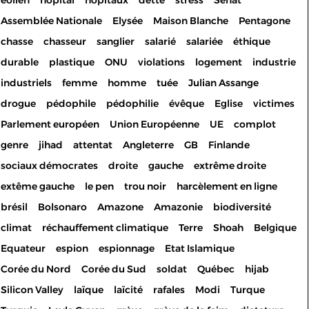
éolien
hôpital
hôpitaux
dette
stress
Sénat
Assemblée Nationale
Elysée
Maison Blanche
Pentagone
chasse
chasseur
sanglier
salarié
salariée
éthique
durable
plastique
ONU
violations
logement
industrie
industriels
femme
homme
tuée
Julian Assange
drogue
pédophile
pédophilie
évêque
Eglise
victimes
Parlement européen
Union Européenne
UE
complot
genre
jihad
attentat
Angleterre
GB
Finlande
sociaux démocrates
droite
gauche
extrême droite
extême gauche
le pen
trou noir
harcèlement en ligne
brésil
Bolsonaro
Amazone
Amazonie
biodiversité
climat
réchauffement climatique
Terre
Shoah
Belgique
Equateur
espion
espionnage
Etat Islamique
Corée du Nord
Corée du Sud
soldat
Québec
hijab
Silicon Valley
laïque
laïcité
rafales
Modi
Turque