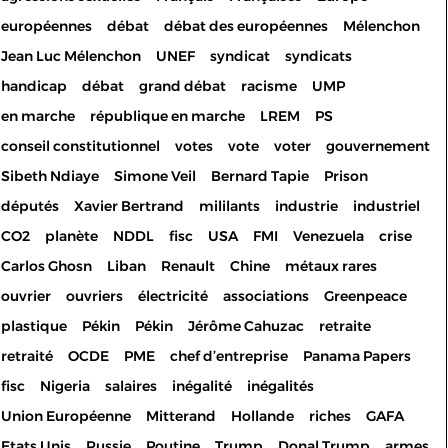
européennes
débat
débat des européennes
Mélenchon
Jean Luc Mélenchon
UNEF
syndicat
syndicats
handicap
débat
grand débat
racisme
UMP
en marche
république en marche
LREM
PS
conseil constitutionnel
votes
vote
voter
gouvernement
Sibeth Ndiaye
Simone Veil
Bernard Tapie
Prison
députés
Xavier Bertrand
mililants
industrie
industriel
CO2
planète
NDDL
fisc
USA
FMI
Venezuela
crise
Carlos Ghosn
Liban
Renault
Chine
métaux rares
ouvrier
ouvriers
électricité
associations
Greenpeace
plastique
Pékin
Pékin
Jérôme Cahuzac
retraite
retraité
OCDE
PME
chef d’entreprise
Panama Papers
fisc
Nigeria
salaires
inégalité
inégalités
Union Européenne
Mitterand
Hollande
riches
GAFA
Etats Unis
Russie
Poutine
Trump
Donal Trump
armes