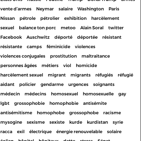
vente d’armes
Neymar
salaire
Washington
Paris
Nissan
pétrole
pétrolier
exhibition
harcèlement
sexuel
balance ton porc
metoo
Alain Soral
twitter
Facebook
Auschwitz
déporté
déportée
résistant
résistante
camps
féminicide
violences
violences conjugales
prostitution
maltraitance
personnes âgées
métiers
viol
homicide
harcèlement sexuel
migrant
migrants
réfugiés
réfugié
aidant
policier
gendarme
urgences
soignants
médecin
médecins
homosexuel
homosexuelle
gay
lgbt
grossophobie
homophobie
antisémite
antisémitisme
homophobe
grossophobe
racisme
mysogine
sexisme
sexiste
kurde
kurdistan
syrie
racca
exil
électrique
énergie renouvelable
solaire