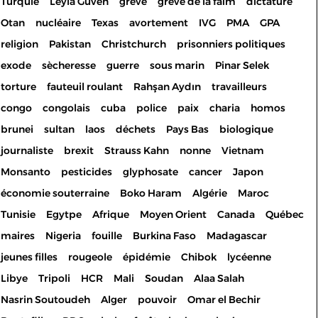
Turquie
Leyla Guven
grève
grève de la faim
dictature
Otan
nucléaire
Texas
avortement
IVG
PMA
GPA
religion
Pakistan
Christchurch
prisonniers politiques
exode
sècheresse
guerre
sous marin
Pinar Selek
torture
fauteuil roulant
Rahşan Aydın
travailleurs
congo
congolais
cuba
police
paix
charia
homos
brunei
sultan
laos
déchets
Pays Bas
biologique
journaliste
brexit
Strauss Kahn
nonne
Vietnam
Monsanto
pesticides
glyphosate
cancer
Japon
économie souterraine
Boko Haram
Algérie
Maroc
Tunisie
Egytpe
Afrique
Moyen Orient
Canada
Québec
maires
Nigeria
fouille
Burkina Faso
Madagascar
jeunes filles
rougeole
épidémie
Chibok
lycéenne
Libye
Tripoli
HCR
Mali
Soudan
Alaa Salah
Nasrin Soutoudeh
Alger
pouvoir
Omar el Bechir