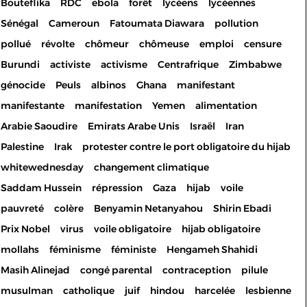
Bouteflika
RDC
ebola
forêt
lycéens
lycéennes
Sénégal
Cameroun
Fatoumata Diawara
pollution
pollué
révolte
chômeur
chômeuse
emploi
censure
Burundi
activiste
activisme
Centrafrique
Zimbabwe
génocide
Peuls
albinos
Ghana
manifestant
manifestante
manifestation
Yemen
alimentation
Arabie Saoudire
Emirats Arabe Unis
Israël
Iran
Palestine
Irak
protester contre le port obligatoire du hijab
whitewednesday
changement climatique
Saddam Hussein
répression
Gaza
hijab
voile
pauvreté
colère
Benyamin Netanyahou
Shirin Ebadi
Prix Nobel
virus
voile obligatoire
hijab obligatoire
mollahs
féminisme
féministe
Hengameh Shahidi
Masih Alinejad
congé parental
contraception
pilule
musulman
catholique
juif
hindou
harcelée
lesbienne