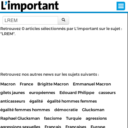
Retrouvez 0 articles sélectionnés par L'important sur le sujet :
"LREM".
INSCRIPTION
CONNEXION
SÉLECTION DE L'ÉTÉ
SUR L'ÉCRAN D'ACCUEIL
Retrouvez nos autres news sur les sujets suivants :
Macron
France
Brigitte Macron
Emmanuel Macron
ABONNEZ-VOUS À LA NEWSLETTER!
gilets jaunes
européennes
Edouard Philippe
casseurs
SUIVEZ NOUS:
anticasseurs
égalité
égalité hommes femmes
égalité femmes hommes
démocratie
Glucksman
< RETOUR À L'ACCUEIL
Raphael Glucksman
fascisme
Turquie
agressions
agressions sexuelles
Français
Françaises
Europe