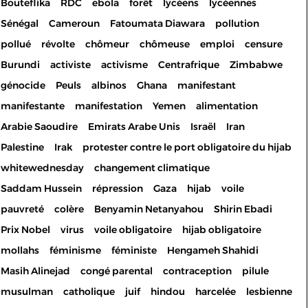
Bouteflika
RDC
ebola
forêt
lycéens
lycéennes
Sénégal
Cameroun
Fatoumata Diawara
pollution
pollué
révolte
chômeur
chômeuse
emploi
censure
Burundi
activiste
activisme
Centrafrique
Zimbabwe
génocide
Peuls
albinos
Ghana
manifestant
manifestante
manifestation
Yemen
alimentation
Arabie Saoudire
Emirats Arabe Unis
Israël
Iran
Palestine
Irak
protester contre le port obligatoire du hijab
whitewednesday
changement climatique
Saddam Hussein
répression
Gaza
hijab
voile
pauvreté
colère
Benyamin Netanyahou
Shirin Ebadi
Prix Nobel
virus
voile obligatoire
hijab obligatoire
mollahs
féminisme
féministe
Hengameh Shahidi
Masih Alinejad
congé parental
contraception
pilule
musulman
catholique
juif
hindou
harcelée
lesbienne