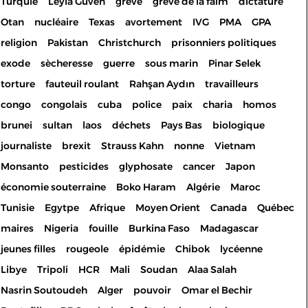
Turquie
Leyla Guven
grève
grève de la faim
dictature
Otan
nucléaire
Texas
avortement
IVG
PMA
GPA
religion
Pakistan
Christchurch
prisonniers politiques
exode
sècheresse
guerre
sous marin
Pinar Selek
torture
fauteuil roulant
Rahşan Aydın
travailleurs
congo
congolais
cuba
police
paix
charia
homos
brunei
sultan
laos
déchets
Pays Bas
biologique
journaliste
brexit
Strauss Kahn
nonne
Vietnam
Monsanto
pesticides
glyphosate
cancer
Japon
économie souterraine
Boko Haram
Algérie
Maroc
Tunisie
Egytpe
Afrique
Moyen Orient
Canada
Québec
maires
Nigeria
fouille
Burkina Faso
Madagascar
jeunes filles
rougeole
épidémie
Chibok
lycéenne
Libye
Tripoli
HCR
Mali
Soudan
Alaa Salah
Nasrin Soutoudeh
Alger
pouvoir
Omar el Bechir