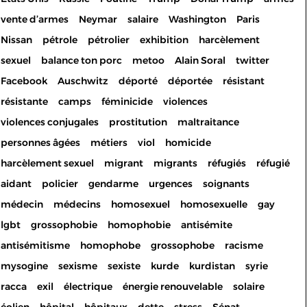
vente d’armes
Neymar
salaire
Washington
Paris
Nissan
pétrole
pétrolier
exhibition
harcèlement
sexuel
balance ton porc
metoo
Alain Soral
twitter
Facebook
Auschwitz
déporté
déportée
résistant
résistante
camps
féminicide
violences
violences conjugales
prostitution
maltraitance
personnes âgées
métiers
viol
homicide
harcèlement sexuel
migrant
migrants
réfugiés
réfugié
aidant
policier
gendarme
urgences
soignants
médecin
médecins
homosexuel
homosexuelle
gay
lgbt
grossophobie
homophobie
antisémite
antisémitisme
homophobe
grossophobe
racisme
mysogine
sexisme
sexiste
kurde
kurdistan
syrie
racca
exil
électrique
énergie renouvelable
solaire