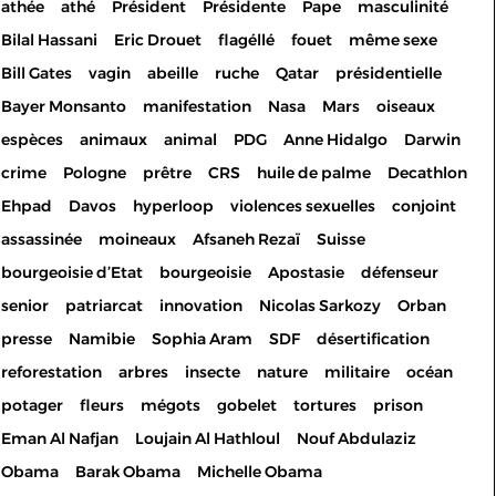
athée
athé
Président
Présidente
Pape
masculinité
Bilal Hassani
Eric Drouet
flagéllé
fouet
même sexe
Bill Gates
vagin
abeille
ruche
Qatar
présidentielle
Bayer Monsanto
manifestation
Nasa
Mars
oiseaux
espèces
animaux
animal
PDG
Anne Hidalgo
Darwin
crime
Pologne
prêtre
CRS
huile de palme
Decathlon
Ehpad
Davos
hyperloop
violences sexuelles
conjoint
assassinée
moineaux
Afsaneh Rezaï
Suisse
bourgeoisie d’Etat
bourgeoisie
Apostasie
défenseur
senior
patriarcat
innovation
Nicolas Sarkozy
Orban
presse
Namibie
Sophia Aram
SDF
désertification
reforestation
arbres
insecte
nature
militaire
océan
potager
fleurs
mégots
gobelet
tortures
prison
Eman Al Nafjan
Loujain Al Hathloul
Nouf Abdulaziz
Les cookies permettent le
Obama
Barak Obama
Michelle Obama
bon fonctionnement de votre