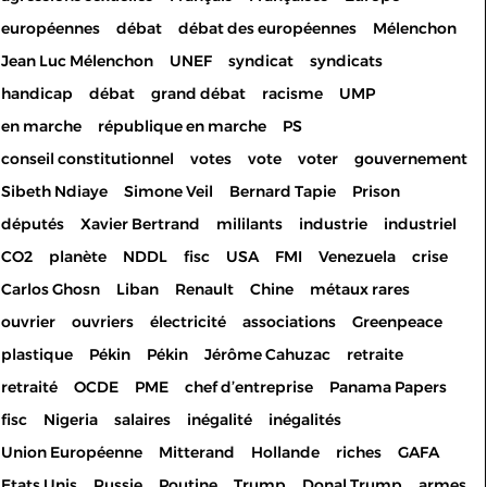
européennes
débat
débat des européennes
Mélenchon
Jean Luc Mélenchon
UNEF
syndicat
syndicats
handicap
débat
grand débat
racisme
UMP
en marche
république en marche
PS
conseil constitutionnel
votes
vote
voter
gouvernement
Sibeth Ndiaye
Simone Veil
Bernard Tapie
Prison
députés
Xavier Bertrand
mililants
industrie
industriel
CO2
planète
NDDL
fisc
USA
FMI
Venezuela
crise
Carlos Ghosn
Liban
Renault
Chine
métaux rares
ouvrier
ouvriers
électricité
associations
Greenpeace
plastique
Pékin
Pékin
Jérôme Cahuzac
retraite
retraité
OCDE
PME
chef d’entreprise
Panama Papers
fisc
Nigeria
salaires
inégalité
inégalités
Union Européenne
Mitterand
Hollande
riches
GAFA
Etats Unis
Russie
Poutine
Trump
Donal Trump
armes