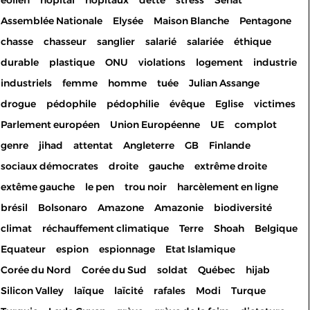
éolien
hôpital
hôpitaux
dette
stress
Sénat
Assemblée Nationale
Elysée
Maison Blanche
Pentagone
chasse
chasseur
sanglier
salarié
salariée
éthique
durable
plastique
ONU
violations
logement
industrie
industriels
femme
homme
tuée
Julian Assange
drogue
pédophile
pédophilie
évêque
Eglise
victimes
Parlement européen
Union Européenne
UE
complot
genre
jihad
attentat
Angleterre
GB
Finlande
sociaux démocrates
droite
gauche
extrême droite
extême gauche
le pen
trou noir
harcèlement en ligne
brésil
Bolsonaro
Amazone
Amazonie
biodiversité
climat
réchauffement climatique
Terre
Shoah
Belgique
Equateur
espion
espionnage
Etat Islamique
Corée du Nord
Corée du Sud
soldat
Québec
hijab
Silicon Valley
laïque
laïcité
rafales
Modi
Turque