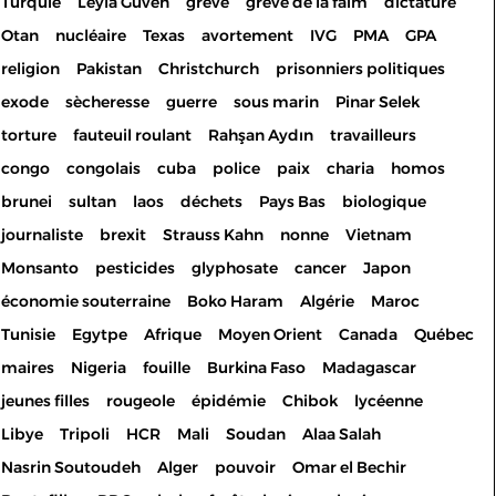
Turquie
Leyla Guven
grève
grève de la faim
dictature
Otan
nucléaire
Texas
avortement
IVG
PMA
GPA
religion
Pakistan
Christchurch
prisonniers politiques
exode
sècheresse
guerre
sous marin
Pinar Selek
torture
fauteuil roulant
Rahşan Aydın
travailleurs
congo
congolais
cuba
police
paix
charia
homos
brunei
sultan
laos
déchets
Pays Bas
biologique
journaliste
brexit
Strauss Kahn
nonne
Vietnam
Monsanto
pesticides
glyphosate
cancer
Japon
économie souterraine
Boko Haram
Algérie
Maroc
Tunisie
Egytpe
Afrique
Moyen Orient
Canada
Québec
maires
Nigeria
fouille
Burkina Faso
Madagascar
jeunes filles
rougeole
épidémie
Chibok
lycéenne
Libye
Tripoli
HCR
Mali
Soudan
Alaa Salah
Nasrin Soutoudeh
Alger
pouvoir
Omar el Bechir