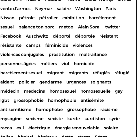
vente d’armes
Neymar
salaire
Washington
Paris
Nissan
pétrole
pétrolier
exhibition
harcèlement
sexuel
balance ton porc
metoo
Alain Soral
twitter
Facebook
Auschwitz
déporté
déportée
résistant
résistante
camps
féminicide
violences
violences conjugales
prostitution
maltraitance
personnes âgées
métiers
viol
homicide
harcèlement sexuel
migrant
migrants
réfugiés
réfugié
aidant
policier
gendarme
urgences
soignants
médecin
médecins
homosexuel
homosexuelle
gay
lgbt
grossophobie
homophobie
antisémite
antisémitisme
homophobe
grossophobe
racisme
mysogine
sexisme
sexiste
kurde
kurdistan
syrie
racca
exil
électrique
énergie renouvelable
solaire