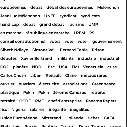
européennes
débat
débat des européennes
Mélenchon
Jean Luc Mélenchon
UNEF
syndicat
syndicats
handicap
débat
grand débat
racisme
UMP
en marche
république en marche
LREM
PS
conseil constitutionnel
votes
vote
voter
gouvernement
Sibeth Ndiaye
Simone Veil
Bernard Tapie
Prison
députés
Xavier Bertrand
mililants
industrie
industriel
CO2
planète
NDDL
fisc
USA
FMI
Venezuela
crise
Carlos Ghosn
Liban
Renault
Chine
métaux rares
ouvrier
ouvriers
électricité
associations
Greenpeace
plastique
Pékin
Pékin
Jérôme Cahuzac
retraite
retraité
OCDE
PME
chef d’entreprise
Panama Papers
fisc
Nigeria
salaires
inégalité
inégalités
Union Européenne
Mitterand
Hollande
riches
GAFA
Etats Unis
Russie
Poutine
Trump
Donal Trump
armes