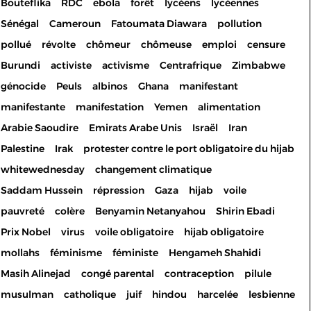
Bouteflika
RDC
ebola
forêt
lycéens
lycéennes
Sénégal
Cameroun
Fatoumata Diawara
pollution
pollué
révolte
chômeur
chômeuse
emploi
censure
Burundi
activiste
activisme
Centrafrique
Zimbabwe
génocide
Peuls
albinos
Ghana
manifestant
manifestante
manifestation
Yemen
alimentation
Arabie Saoudire
Emirats Arabe Unis
Israël
Iran
Palestine
Irak
protester contre le port obligatoire du hijab
whitewednesday
changement climatique
Saddam Hussein
répression
Gaza
hijab
voile
pauvreté
colère
Benyamin Netanyahou
Shirin Ebadi
Prix Nobel
virus
voile obligatoire
hijab obligatoire
mollahs
féminisme
féministe
Hengameh Shahidi
Masih Alinejad
congé parental
contraception
pilule
musulman
catholique
juif
hindou
harcelée
lesbienne