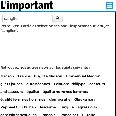
Retrouvez 0 articles sélectionnés par L'important sur le sujet :
"sanglier".
INSCRIPTION
CONNEXION
SÉLECTION DE L'ÉTÉ
SUR L'ÉCRAN D'ACCUEIL
Retrouvez nos autres news sur les sujets suivants :
Macron
France
Brigitte Macron
Emmanuel Macron
ABONNEZ-VOUS À LA NEWSLETTER!
gilets jaunes
européennes
Edouard Philippe
casseurs
SUIVEZ NOUS:
anticasseurs
égalité
égalité hommes femmes
égalité femmes hommes
démocratie
Glucksman
< RETOUR À L'ACCUEIL
Raphael Glucksman
fascisme
Turquie
agressions
agressions sexuelles
Français
Françaises
Europe