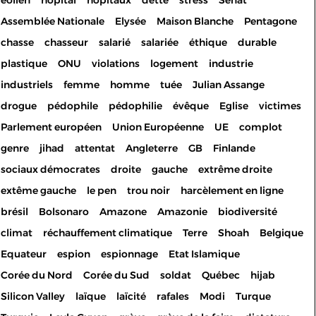
éolien
hôpital
hôpitaux
dette
stress
Sénat
Assemblée Nationale
Elysée
Maison Blanche
Pentagone
chasse
chasseur
salarié
salariée
éthique
durable
plastique
ONU
violations
logement
industrie
industriels
femme
homme
tuée
Julian Assange
drogue
pédophile
pédophilie
évêque
Eglise
victimes
Parlement européen
Union Européenne
UE
complot
genre
jihad
attentat
Angleterre
GB
Finlande
sociaux démocrates
droite
gauche
extrême droite
extême gauche
le pen
trou noir
harcèlement en ligne
brésil
Bolsonaro
Amazone
Amazonie
biodiversité
climat
réchauffement climatique
Terre
Shoah
Belgique
Equateur
espion
espionnage
Etat Islamique
Corée du Nord
Corée du Sud
soldat
Québec
hijab
Silicon Valley
laïque
laïcité
rafales
Modi
Turque