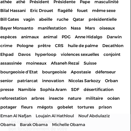
athée
athé
Président
Présidente
Pape
masculinité
Bilal Hassani
Eric Drouet
flagéllé
fouet
même sexe
Bill Gates
vagin
abeille
ruche
Qatar
présidentielle
Bayer Monsanto
manifestation
Nasa
Mars
oiseaux
espèces
animaux
animal
PDG
Anne Hidalgo
Darwin
crime
Pologne
prêtre
CRS
huile de palme
Decathlon
Ehpad
Davos
hyperloop
violences sexuelles
conjoint
assassinée
moineaux
Afsaneh Rezaï
Suisse
bourgeoisie d’Etat
bourgeoisie
Apostasie
défenseur
senior
patriarcat
innovation
Nicolas Sarkozy
Orban
presse
Namibie
Sophia Aram
SDF
désertification
reforestation
arbres
insecte
nature
militaire
océan
potager
fleurs
mégots
gobelet
tortures
prison
Eman Al Nafjan
Loujain Al Hathloul
Nouf Abdulaziz
Les cookies permettent le
Obama
Barak Obama
Michelle Obama
bon fonctionnement de votre