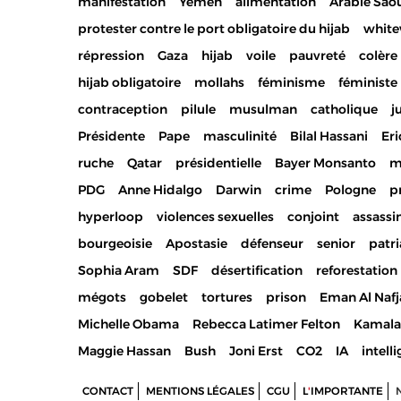
manifestation
Yemen
alimentation
Arabie Sao
protester contre le port obligatoire du hijab
whit
répression
Gaza
hijab
voile
pauvreté
colère
hijab obligatoire
mollahs
féminisme
féministe
contraception
pilule
musulman
catholique
ju
Présidente
Pape
masculinité
Bilal Hassani
Eri
ruche
Qatar
présidentielle
Bayer Monsanto
m
PDG
Anne Hidalgo
Darwin
crime
Pologne
p
hyperloop
violences sexuelles
conjoint
assassi
bourgeoisie
Apostasie
défenseur
senior
patri
Sophia Aram
SDF
désertification
reforestation
mégots
gobelet
tortures
prison
Eman Al Nafj
Michelle Obama
Rebecca Latimer Felton
Kamala 
Maggie Hassan
Bush
Joni Erst
CO2
IA
intelli
CONTACT
MENTIONS LÉGALES
CGU
L
'
IMPORTANTE