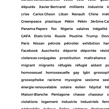
députés
Xavier Bertrand
mililants
industrie
i
crise
Carlos Ghosn
Liban
Renault
Chine
mét
Greenpeace
plastique
Pékin
Pékin
Jérôme Ca
Panama Papers
fisc
Nigeria
salaires
inégalité
GAFA
Etats Unis
Russie
Poutine
Trump
Don
Paris
Nissan
pétrole
pétrolier
exhibition
ha
Facebook
Auschwitz
déporté
déportée
résis
violences conjugales
prostitution
maltraitance
migrant
migrants
réfugiés
réfugié
aidant
po
homosexuel
homosexuelle
gay
lgbt
grossop
grossophobe
racisme
mysogine
sexisme
sex
énergie renouvelable
solaire
éolien
hôpital
hô
Maison Blanche
Pentagone
chasse
chasseur
s
violations
logement
industrie
industriels
fe