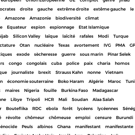
 européen
Union Européenne
UE
complot
genre
jihad
ocrates
droite
gauche
extrême droite
extême gauche
le
o
Amazone
Amazonie
biodiversité
climat
ue
Equateur
espion
espionnage
Etat Islamique
ijab
Silicon Valley
laïque
laïcité
rafales
Modi
Turque
ctature
Otan
nucléaire
Texas
avortement
IVG
PMA
G
tiques
exode
sècheresse
guerre
sous marin
Pinar Selek
urs
congo
congolais
cuba
police
paix
charia
homos
ique
journaliste
brexit
Strauss Kahn
nonne
Vietnam
on
économie souterraine
Boko Haram
Algérie
Maroc
Tuni
c
maires
Nigeria
fouille
Burkina Faso
Madagascar
nne
Libye
Tripoli
HCR
Mali
Soudan
Alaa Salah
r
Bouteflika
RDC
ebola
forêt
lycéens
lycéennes
Sénég
é
révolte
chômeur
chômeuse
emploi
censure
Burundi
génocide
Peuls
albinos
Ghana
manifestant
manifestante