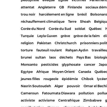
pédophilie
évêque
Eglise
victimes
Parlement
attentat
Angleterre
GB
Finlande
sociaux dém
trou noir
harcèlement en ligne
brésil
Bolsonar
réchauffement climatique
Terre
Shoah
Belgiq
Corée du Nord
Corée du Sud
soldat
Québec
h
Turquie
Leyla Guven
grève
grève de la faim
di
religion
Pakistan
Christchurch
prisonniers poli
torture
fauteuil roulant
Rahşan Aydın
travaille
brunei
sultan
laos
déchets
Pays Bas
biolog
Monsanto
pesticides
glyphosate
cancer
Jap
Egytpe
Afrique
Moyen Orient
Canada
Québe
jeunes filles
rougeole
épidémie
Chibok
lycée
Nasrin Soutoudeh
Alger
pouvoir
Omar el Bechi
Cameroun
Fatoumata Diawara
pollution
pollu
activiste
activisme
Centrafrique
Zimbabwe