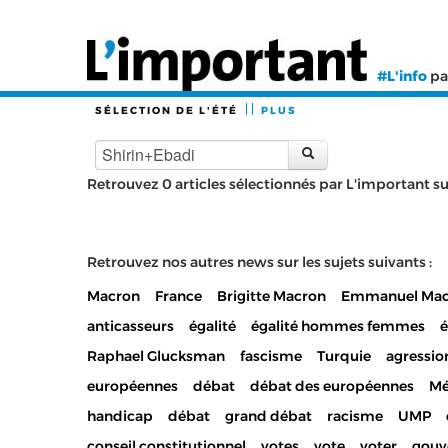
#L'info
pa
SÉLECTION DE L'ÉTÉ
PLUS
Retrouvez 0 articles sélectionnés par L'important sur 
Retrouvez nos autres news sur les sujets suivants :
Macron
France
Brigitte Macron
Emmanuel Mac
anticasseurs
égalité
égalité hommes femmes
Raphael Glucksman
fascisme
Turquie
agressio
européennes
débat
débat des européennes
Mé
handicap
débat
grand débat
racisme
UMP
conseil constitutionnel
votes
vote
voter
gouv