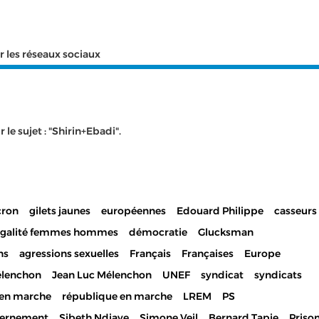
r les réseaux sociaux
le sujet : "Shirin+Ebadi".
ron
gilets jaunes
européennes
Edouard Philippe
casseurs
égalité femmes hommes
démocratie
Glucksman
ns
agressions sexuelles
Français
Françaises
Europe
lenchon
Jean Luc Mélenchon
UNEF
syndicat
syndicats
en marche
république en marche
LREM
PS
ernement
Sibeth Ndiaye
Simone Veil
Bernard Tapie
Priso