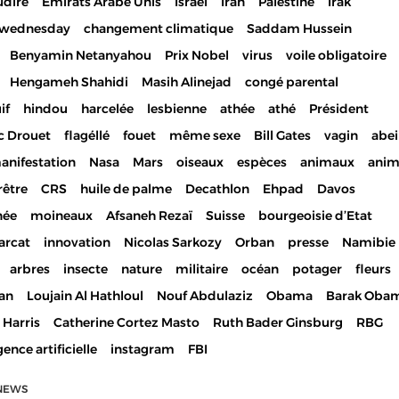
udire
Emirats Arabe Unis
Israël
Iran
Palestine
Irak
ewednesday
changement climatique
Saddam Hussein
Benyamin Netanyahou
Prix Nobel
virus
voile obligatoire
Hengameh Shahidi
Masih Alinejad
congé parental
if
hindou
harcelée
lesbienne
athée
athé
Président
c Drouet
flagéllé
fouet
même sexe
Bill Gates
vagin
abei
anifestation
Nasa
Mars
oiseaux
espèces
animaux
anim
rêtre
CRS
huile de palme
Decathlon
Ehpad
Davos
née
moineaux
Afsaneh Rezaï
Suisse
bourgeoisie d’Etat
arcat
innovation
Nicolas Sarkozy
Orban
presse
Namibie
arbres
insecte
nature
militaire
océan
potager
fleurs
an
Loujain Al Hathloul
Nouf Abdulaziz
Obama
Barak Oba
Harris
Catherine Cortez Masto
Ruth Bader Ginsburg
RBG
gence artificielle
instagram
FBI
NEWS