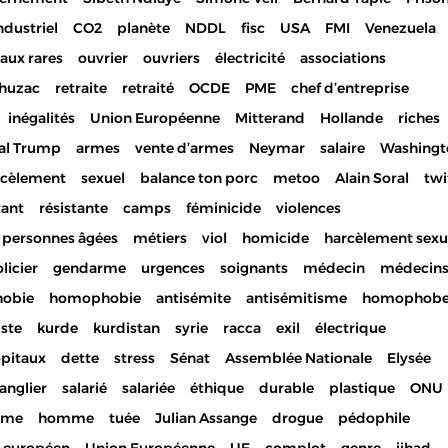
ndustriel
CO2
planète
NDDL
fisc
USA
FMI
Venezuela
aux rares
ouvrier
ouvriers
électricité
associations
huzac
retraite
retraité
OCDE
PME
chef d’entreprise
inégalités
Union Européenne
Mitterand
Hollande
riches
al Trump
armes
vente d’armes
Neymar
salaire
Washingt
rcèlement
sexuel
balance ton porc
metoo
Alain Soral
twi
tant
résistante
camps
féminicide
violences
personnes âgées
métiers
viol
homicide
harcèlement sexu
licier
gendarme
urgences
soignants
médecin
médecin
hobie
homophobie
antisémite
antisémitisme
homophob
iste
kurde
kurdistan
syrie
racca
exil
électrique
pitaux
dette
stress
Sénat
Assemblée Nationale
Elysée
anglier
salarié
salariée
éthique
durable
plastique
ONU
mme
homme
tuée
Julian Assange
drogue
pédophile