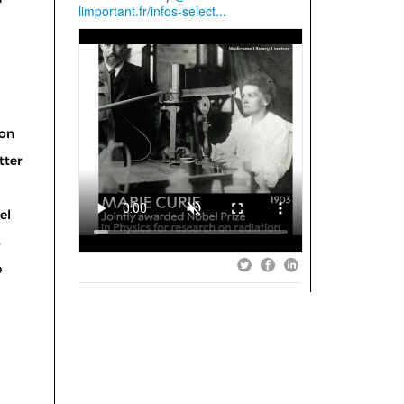
on
tter
el
s
e