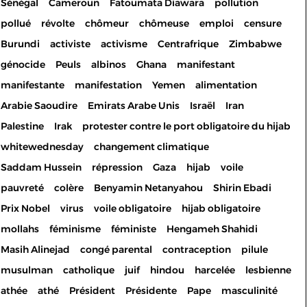
Sénégal
Cameroun
Fatoumata Diawara
pollution
pollué
révolte
chômeur
chômeuse
emploi
censure
Burundi
activiste
activisme
Centrafrique
Zimbabwe
génocide
Peuls
albinos
Ghana
manifestant
manifestante
manifestation
Yemen
alimentation
Arabie Saoudire
Emirats Arabe Unis
Israël
Iran
Palestine
Irak
protester contre le port obligatoire du hijab
whitewednesday
changement climatique
Saddam Hussein
répression
Gaza
hijab
voile
pauvreté
colère
Benyamin Netanyahou
Shirin Ebadi
Prix Nobel
virus
voile obligatoire
hijab obligatoire
mollahs
féminisme
féministe
Hengameh Shahidi
Masih Alinejad
congé parental
contraception
pilule
musulman
catholique
juif
hindou
harcelée
lesbienne
athée
athé
Président
Présidente
Pape
masculinité