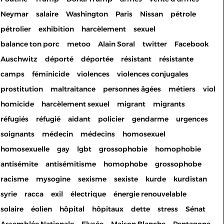
Neymar
salaire
Washington
Paris
Nissan
pétrole
pétrolier
exhibition
harcèlement
sexuel
balance ton porc
metoo
Alain Soral
twitter
Facebook
Auschwitz
déporté
déportée
résistant
résistante
camps
féminicide
violences
violences conjugales
prostitution
maltraitance
personnes âgées
métiers
viol
homicide
harcèlement sexuel
migrant
migrants
réfugiés
réfugié
aidant
policier
gendarme
urgences
soignants
médecin
médecins
homosexuel
homosexuelle
gay
lgbt
grossophobie
homophobie
antisémite
antisémitisme
homophobe
grossophobe
racisme
mysogine
sexisme
sexiste
kurde
kurdistan
syrie
racca
exil
électrique
énergie renouvelable
solaire
éolien
hôpital
hôpitaux
dette
stress
Sénat