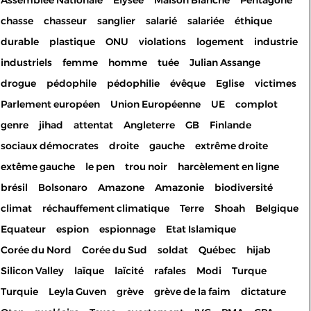
Assemblée Nationale
Elysée
Maison Blanche
Pentagone
chasse
chasseur
sanglier
salarié
salariée
éthique
durable
plastique
ONU
violations
logement
industrie
industriels
femme
homme
tuée
Julian Assange
drogue
pédophile
pédophilie
évêque
Eglise
victimes
Parlement européen
Union Européenne
UE
complot
genre
jihad
attentat
Angleterre
GB
Finlande
sociaux démocrates
droite
gauche
extrême droite
extême gauche
le pen
trou noir
harcèlement en ligne
brésil
Bolsonaro
Amazone
Amazonie
biodiversité
climat
réchauffement climatique
Terre
Shoah
Belgique
Equateur
espion
espionnage
Etat Islamique
Corée du Nord
Corée du Sud
soldat
Québec
hijab
Silicon Valley
laïque
laïcité
rafales
Modi
Turque
Turquie
Leyla Guven
grève
grève de la faim
dictature