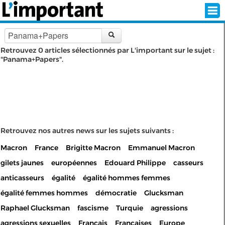
Retrouvez 0 articles sélectionnés par L'important sur le sujet :
"Panama+Papers".
INSCRIPTION
CONNEXION
SÉLECTION DE L'ÉTÉ
SUR L'ÉCRAN D'ACCUEIL
Retrouvez nos autres news sur les sujets suivants :
Macron
France
Brigitte Macron
Emmanuel Macron
ABONNEZ-VOUS À LA NEWSLETTER!
gilets jaunes
européennes
Edouard Philippe
casseurs
SUIVEZ NOUS:
anticasseurs
égalité
égalité hommes femmes
égalité femmes hommes
démocratie
Glucksman
< RETOUR À L'ACCUEIL
Raphael Glucksman
fascisme
Turquie
agressions
agressions sexuelles
Français
Françaises
Europe