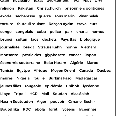
Otan
nucléaire
Texas
avortement
IVG
PMA
GPA
religion
Pakistan
Christchurch
prisonniers politiques
exode
sècheresse
guerre
sous marin
Pinar Selek
torture
fauteuil roulant
Rahşan Aydın
travailleurs
congo
congolais
cuba
police
paix
charia
homos
brunei
sultan
laos
déchets
Pays Bas
biologique
journaliste
brexit
Strauss Kahn
nonne
Vietnam
Monsanto
pesticides
glyphosate
cancer
Japon
économie souterraine
Boko Haram
Algérie
Maroc
Tunisie
Egytpe
Afrique
Moyen Orient
Canada
Québec
maires
Nigeria
fouille
Burkina Faso
Madagascar
jeunes filles
rougeole
épidémie
Chibok
lycéenne
Libye
Tripoli
HCR
Mali
Soudan
Alaa Salah
Nasrin Soutoudeh
Alger
pouvoir
Omar el Bechir
Bouteflika
RDC
ebola
forêt
lycéens
lycéennes