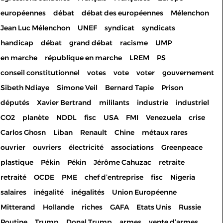
européennes
débat
débat des européennes
Mélenchon
Jean Luc Mélenchon
UNEF
syndicat
syndicats
handicap
débat
grand débat
racisme
UMP
en marche
république en marche
LREM
PS
conseil constitutionnel
votes
vote
voter
gouvernement
Sibeth Ndiaye
Simone Veil
Bernard Tapie
Prison
députés
Xavier Bertrand
mililants
industrie
industriel
CO2
planète
NDDL
fisc
USA
FMI
Venezuela
crise
Carlos Ghosn
Liban
Renault
Chine
métaux rares
ouvrier
ouvriers
électricité
associations
Greenpeace
plastique
Pékin
Pékin
Jérôme Cahuzac
retraite
retraité
OCDE
PME
chef d’entreprise
fisc
Nigeria
salaires
inégalité
inégalités
Union Européenne
Mitterand
Hollande
riches
GAFA
Etats Unis
Russie
Poutine
Trump
Donal Trump
armes
vente d’armes