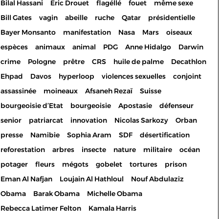
Bilal Hassani
Eric Drouet
flagéllé
fouet
même sexe
Bill Gates
vagin
abeille
ruche
Qatar
présidentielle
Bayer Monsanto
manifestation
Nasa
Mars
oiseaux
espèces
animaux
animal
PDG
Anne Hidalgo
Darwin
crime
Pologne
prêtre
CRS
huile de palme
Decathlon
Ehpad
Davos
hyperloop
violences sexuelles
conjoint
assassinée
moineaux
Afsaneh Rezaï
Suisse
bourgeoisie d’Etat
bourgeoisie
Apostasie
défenseur
senior
patriarcat
innovation
Nicolas Sarkozy
Orban
presse
Namibie
Sophia Aram
SDF
désertification
reforestation
arbres
insecte
nature
militaire
océan
potager
fleurs
mégots
gobelet
tortures
prison
Eman Al Nafjan
Loujain Al Hathloul
Nouf Abdulaziz
Les cookies permettent le
Obama
Barak Obama
Michelle Obama
bon fonctionnement de votre
Rebecca Latimer Felton
Kamala Harris
inscription/connexion à