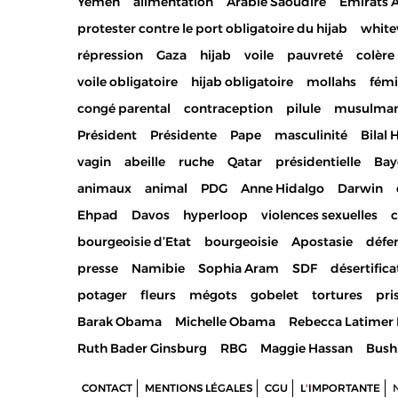
Yemen
alimentation
Arabie Saoudire
Emirats 
protester contre le port obligatoire du hijab
whit
répression
Gaza
hijab
voile
pauvreté
colère
voile obligatoire
hijab obligatoire
mollahs
fém
congé parental
contraception
pilule
musulma
Président
Présidente
Pape
masculinité
Bilal 
vagin
abeille
ruche
Qatar
présidentielle
Bay
animaux
animal
PDG
Anne Hidalgo
Darwin
Ehpad
Davos
hyperloop
violences sexuelles
c
bourgeoisie d’Etat
bourgeoisie
Apostasie
défe
presse
Namibie
Sophia Aram
SDF
désertifica
potager
fleurs
mégots
gobelet
tortures
pri
Barak Obama
Michelle Obama
Rebecca Latimer 
Ruth Bader Ginsburg
RBG
Maggie Hassan
Bush
CONTACT
MENTIONS LÉGALES
CGU
L
'
IMPORTANTE