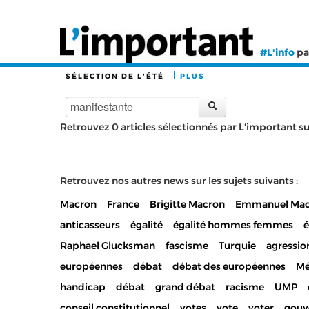
#L'info
pa
SÉLECTION DE L'ÉTÉ
PLUS
Retrouvez 0 articles sélectionnés par L'important sur
Retrouvez nos autres news sur les sujets suivants :
Macron
France
Brigitte Macron
Emmanuel Mac
anticasseurs
égalité
égalité hommes femmes
Raphael Glucksman
fascisme
Turquie
agressio
européennes
débat
débat des européennes
Mé
handicap
débat
grand débat
racisme
UMP
conseil constitutionnel
votes
vote
voter
gouv