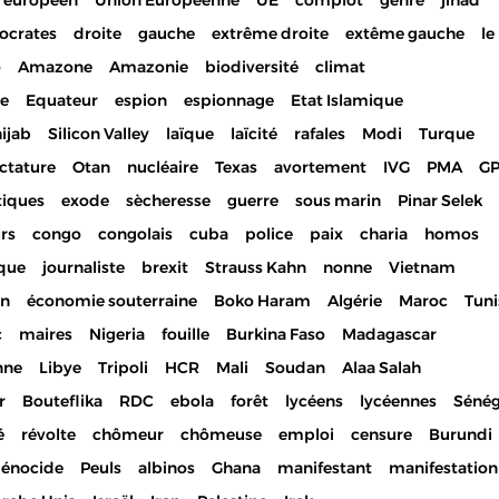
 européen
Union Européenne
UE
complot
genre
jihad
ocrates
droite
gauche
extrême droite
extême gauche
le
o
Amazone
Amazonie
biodiversité
climat
ue
Equateur
espion
espionnage
Etat Islamique
ijab
Silicon Valley
laïque
laïcité
rafales
Modi
Turque
ctature
Otan
nucléaire
Texas
avortement
IVG
PMA
G
tiques
exode
sècheresse
guerre
sous marin
Pinar Selek
urs
congo
congolais
cuba
police
paix
charia
homos
ique
journaliste
brexit
Strauss Kahn
nonne
Vietnam
on
économie souterraine
Boko Haram
Algérie
Maroc
Tuni
c
maires
Nigeria
fouille
Burkina Faso
Madagascar
nne
Libye
Tripoli
HCR
Mali
Soudan
Alaa Salah
r
Bouteflika
RDC
ebola
forêt
lycéens
lycéennes
Sénég
é
révolte
chômeur
chômeuse
emploi
censure
Burundi
génocide
Peuls
albinos
Ghana
manifestant
manifestation