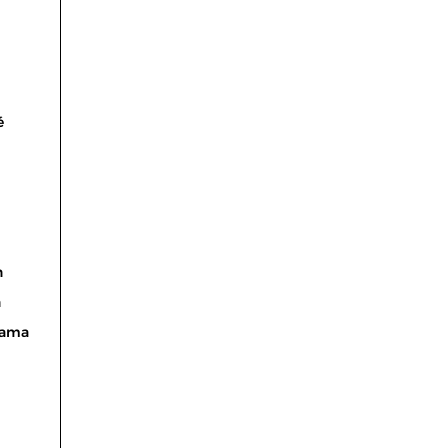
é
n
n
ama