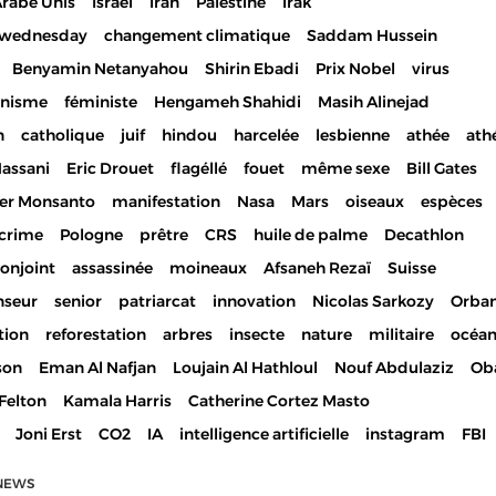
Arabe Unis
Israël
Iran
Palestine
Irak
ewednesday
changement climatique
Saddam Hussein
Benyamin Netanyahou
Shirin Ebadi
Prix Nobel
virus
inisme
féministe
Hengameh Shahidi
Masih Alinejad
n
catholique
juif
hindou
harcelée
lesbienne
athée
ath
Hassani
Eric Drouet
flagéllé
fouet
même sexe
Bill Gates
er Monsanto
manifestation
Nasa
Mars
oiseaux
espèces
crime
Pologne
prêtre
CRS
huile de palme
Decathlon
onjoint
assassinée
moineaux
Afsaneh Rezaï
Suisse
nseur
senior
patriarcat
innovation
Nicolas Sarkozy
Orba
tion
reforestation
arbres
insecte
nature
militaire
océa
son
Eman Al Nafjan
Loujain Al Hathloul
Nouf Abdulaziz
Ob
Felton
Kamala Harris
Catherine Cortez Masto
Joni Erst
CO2
IA
intelligence artificielle
instagram
FBI
NEWS