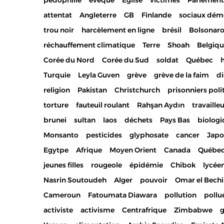
pédophilie
évêque
Eglise
victimes
Parlement
attentat
Angleterre
GB
Finlande
sociaux dém
trou noir
harcèlement en ligne
brésil
Bolsonar
réchauffement climatique
Terre
Shoah
Belgiq
Corée du Nord
Corée du Sud
soldat
Québec
h
Turquie
Leyla Guven
grève
grève de la faim
di
religion
Pakistan
Christchurch
prisonniers poli
torture
fauteuil roulant
Rahşan Aydın
travaille
brunei
sultan
laos
déchets
Pays Bas
biolog
Monsanto
pesticides
glyphosate
cancer
Jap
Egytpe
Afrique
Moyen Orient
Canada
Québe
jeunes filles
rougeole
épidémie
Chibok
lycée
Nasrin Soutoudeh
Alger
pouvoir
Omar el Bechi
Cameroun
Fatoumata Diawara
pollution
pollu
activiste
activisme
Centrafrique
Zimbabwe