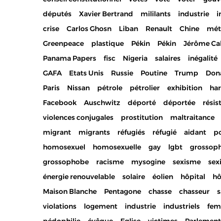
députés
Xavier Bertrand
mililants
industrie
i
crise
Carlos Ghosn
Liban
Renault
Chine
mét
Greenpeace
plastique
Pékin
Pékin
Jérôme Ca
Panama Papers
fisc
Nigeria
salaires
inégalité
GAFA
Etats Unis
Russie
Poutine
Trump
Don
Paris
Nissan
pétrole
pétrolier
exhibition
ha
Facebook
Auschwitz
déporté
déportée
résis
violences conjugales
prostitution
maltraitance
migrant
migrants
réfugiés
réfugié
aidant
po
homosexuel
homosexuelle
gay
lgbt
grossop
grossophobe
racisme
mysogine
sexisme
sex
énergie renouvelable
solaire
éolien
hôpital
hô
Maison Blanche
Pentagone
chasse
chasseur
s
violations
logement
industrie
industriels
fe