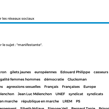
r les réseaux sociaux
 le sujet : "manifestante".
ron
gilets jaunes
européennes
Edouard Philippe
casseurs
égalité femmes hommes
démocratie
Glucksman
ns
agressions sexuelles
Français
Françaises
Europe
lenchon
Jean Luc Mélenchon
UNEF
syndicat
syndicats
en marche
république en marche
LREM
PS
ernement
Sibeth Ndiaye
Simone Veil
Bernard Tapie
Priso