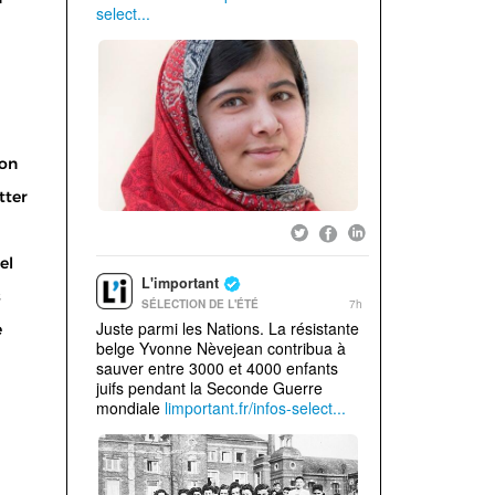
on
tter
el
s
e