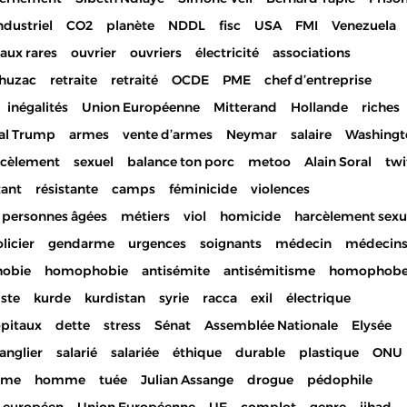
ndustriel
CO2
planète
NDDL
fisc
USA
FMI
Venezuela
aux rares
ouvrier
ouvriers
électricité
associations
huzac
retraite
retraité
OCDE
PME
chef d’entreprise
inégalités
Union Européenne
Mitterand
Hollande
riches
al Trump
armes
vente d’armes
Neymar
salaire
Washingt
rcèlement
sexuel
balance ton porc
metoo
Alain Soral
twi
tant
résistante
camps
féminicide
violences
personnes âgées
métiers
viol
homicide
harcèlement sexu
licier
gendarme
urgences
soignants
médecin
médecin
hobie
homophobie
antisémite
antisémitisme
homophob
iste
kurde
kurdistan
syrie
racca
exil
électrique
pitaux
dette
stress
Sénat
Assemblée Nationale
Elysée
anglier
salarié
salariée
éthique
durable
plastique
ONU
mme
homme
tuée
Julian Assange
drogue
pédophile