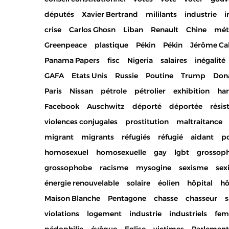
députés
Xavier Bertrand
mililants
industrie
i
crise
Carlos Ghosn
Liban
Renault
Chine
mét
Greenpeace
plastique
Pékin
Pékin
Jérôme Ca
Panama Papers
fisc
Nigeria
salaires
inégalité
GAFA
Etats Unis
Russie
Poutine
Trump
Don
Paris
Nissan
pétrole
pétrolier
exhibition
ha
Facebook
Auschwitz
déporté
déportée
résis
violences conjugales
prostitution
maltraitance
migrant
migrants
réfugiés
réfugié
aidant
po
homosexuel
homosexuelle
gay
lgbt
grossop
grossophobe
racisme
mysogine
sexisme
sex
énergie renouvelable
solaire
éolien
hôpital
hô
Maison Blanche
Pentagone
chasse
chasseur
s
violations
logement
industrie
industriels
fe