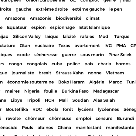
 européen
Union Européenne
UE
complot
genre
jihad
droite
gauche
extrême droite
extême gauche
le pen
o
Amazone
Amazonie
biodiversité
climat
ue
Equateur
espion
espionnage
Etat Islamique
ijab
Silicon Valley
laïque
laïcité
rafales
Modi
Turque
ctature
Otan
nucléaire
Texas
avortement
IVG
PMA
G
tiques
exode
sècheresse
guerre
sous marin
Pinar Selek
urs
congo
congolais
cuba
police
paix
charia
homos
ique
journaliste
brexit
Strauss Kahn
nonne
Vietnam
on
économie souterraine
Boko Haram
Algérie
Maroc
Tuni
c
maires
Nigeria
fouille
Burkina Faso
Madagascar
nne
Libye
Tripoli
HCR
Mali
Soudan
Alaa Salah
r
Bouteflika
RDC
ebola
forêt
lycéens
lycéennes
Sénég
é
révolte
chômeur
chômeuse
emploi
censure
Burundi
génocide
Peuls
albinos
Ghana
manifestant
manifestante