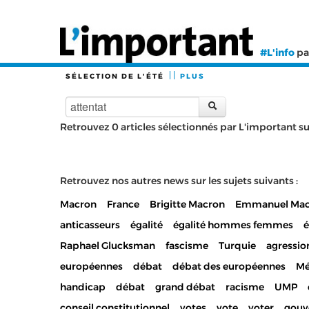
#L'info
pa
SÉLECTION DE L'ÉTÉ
PLUS
Retrouvez 0 articles sélectionnés par L'important sur 
Retrouvez nos autres news sur les sujets suivants :
Macron
France
Brigitte Macron
Emmanuel Mac
anticasseurs
égalité
égalité hommes femmes
Raphael Glucksman
fascisme
Turquie
agressio
européennes
débat
débat des européennes
Mé
handicap
débat
grand débat
racisme
UMP
conseil constitutionnel
votes
vote
voter
gouv