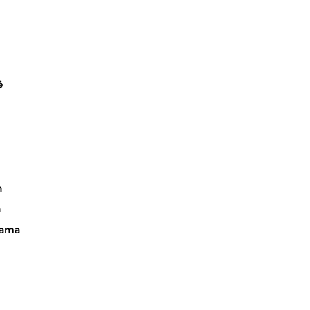
é
n
n
ama