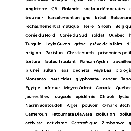
pédophilie
évêque
Eglise
victimes
Parlement
Angleterre
GB
Finlande
sociaux démocrates
trou noir
harcèlement en ligne
brésil
Bolsonar
réchauffement climatique
Terre
Shoah
Belgiq
Corée du Nord
Corée du Sud
soldat
Québec
h
Turquie
Leyla Guven
grève
grève de la faim
di
religion
Pakistan
Christchurch
prisonniers poli
torture
fauteuil roulant
Rahşan Aydın
travaille
brunei
sultan
laos
déchets
Pays Bas
biolog
Monsanto
pesticides
glyphosate
cancer
Jap
Egytpe
Afrique
Moyen Orient
Canada
Québe
jeunes filles
rougeole
épidémie
Chibok
lycée
Nasrin Soutoudeh
Alger
pouvoir
Omar el Bechi
Cameroun
Fatoumata Diawara
pollution
pollu
activiste
activisme
Centrafrique
Zimbabwe