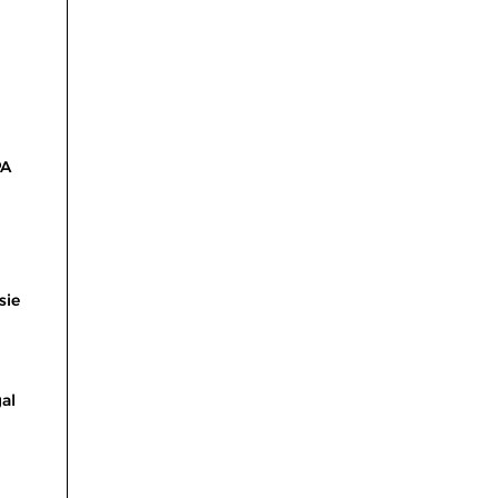
PA
sie
al