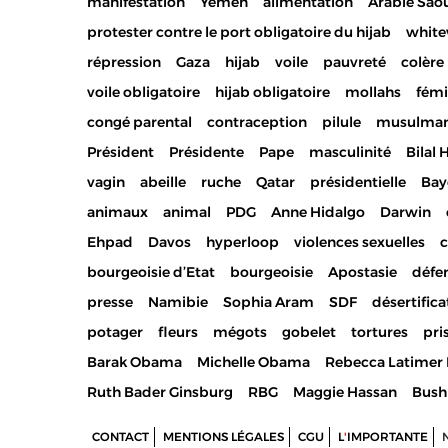
manifestation
Yemen
alimentation
Arabie Sao
protester contre le port obligatoire du hijab
whit
répression
Gaza
hijab
voile
pauvreté
colère
voile obligatoire
hijab obligatoire
mollahs
fém
congé parental
contraception
pilule
musulma
Président
Présidente
Pape
masculinité
Bilal 
vagin
abeille
ruche
Qatar
présidentielle
Bay
animaux
animal
PDG
Anne Hidalgo
Darwin
Ehpad
Davos
hyperloop
violences sexuelles
c
bourgeoisie d’Etat
bourgeoisie
Apostasie
défe
presse
Namibie
Sophia Aram
SDF
désertifica
potager
fleurs
mégots
gobelet
tortures
pri
Barak Obama
Michelle Obama
Rebecca Latimer 
Ruth Bader Ginsburg
RBG
Maggie Hassan
Bush
CONTACT
MENTIONS LÉGALES
CGU
L
'
IMPORTANTE