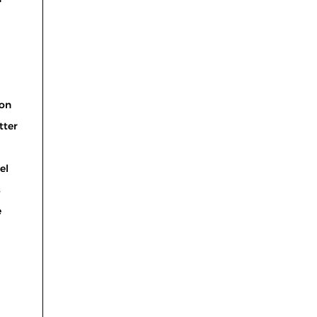
on
tter
el
s
e