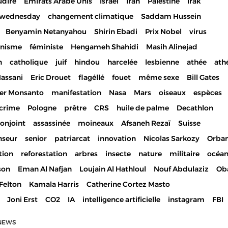
udire
Emirats Arabe Unis
Israël
Iran
Palestine
Irak
ewednesday
changement climatique
Saddam Hussein
Benyamin Netanyahou
Shirin Ebadi
Prix Nobel
virus
inisme
féministe
Hengameh Shahidi
Masih Alinejad
n
catholique
juif
hindou
harcelée
lesbienne
athée
ath
Hassani
Eric Drouet
flagéllé
fouet
même sexe
Bill Gates
er Monsanto
manifestation
Nasa
Mars
oiseaux
espèces
crime
Pologne
prêtre
CRS
huile de palme
Decathlon
onjoint
assassinée
moineaux
Afsaneh Rezaï
Suisse
nseur
senior
patriarcat
innovation
Nicolas Sarkozy
Orba
tion
reforestation
arbres
insecte
nature
militaire
océa
son
Eman Al Nafjan
Loujain Al Hathloul
Nouf Abdulaziz
Ob
Felton
Kamala Harris
Catherine Cortez Masto
Joni Erst
CO2
IA
intelligence artificielle
instagram
FBI
NEWS