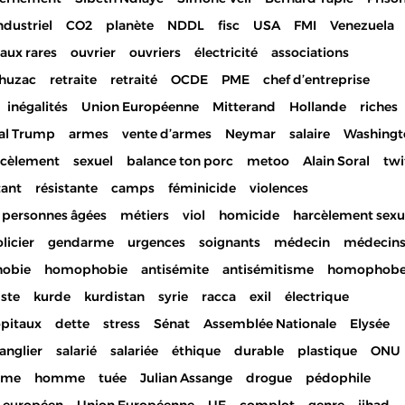
ndustriel
CO2
planète
NDDL
fisc
USA
FMI
Venezuela
aux rares
ouvrier
ouvriers
électricité
associations
huzac
retraite
retraité
OCDE
PME
chef d’entreprise
inégalités
Union Européenne
Mitterand
Hollande
riches
al Trump
armes
vente d’armes
Neymar
salaire
Washingt
rcèlement
sexuel
balance ton porc
metoo
Alain Soral
twi
tant
résistante
camps
féminicide
violences
personnes âgées
métiers
viol
homicide
harcèlement sexu
licier
gendarme
urgences
soignants
médecin
médecin
hobie
homophobie
antisémite
antisémitisme
homophob
iste
kurde
kurdistan
syrie
racca
exil
électrique
pitaux
dette
stress
Sénat
Assemblée Nationale
Elysée
anglier
salarié
salariée
éthique
durable
plastique
ONU
mme
homme
tuée
Julian Assange
drogue
pédophile