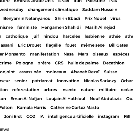
udire
Emirats Arabe Unis
Israël
Iran
Palestine
Irak
ewednesday
changement climatique
Saddam Hussein
Benyamin Netanyahou
Shirin Ebadi
Prix Nobel
virus
inisme
féministe
Hengameh Shahidi
Masih Alinejad
n
catholique
juif
hindou
harcelée
lesbienne
athée
ath
Hassani
Eric Drouet
flagéllé
fouet
même sexe
Bill Gates
er Monsanto
manifestation
Nasa
Mars
oiseaux
espèces
crime
Pologne
prêtre
CRS
huile de palme
Decathlon
onjoint
assassinée
moineaux
Afsaneh Rezaï
Suisse
nseur
senior
patriarcat
innovation
Nicolas Sarkozy
Orba
tion
reforestation
arbres
insecte
nature
militaire
océa
son
Eman Al Nafjan
Loujain Al Hathloul
Nouf Abdulaziz
Ob
Felton
Kamala Harris
Catherine Cortez Masto
Joni Erst
CO2
IA
intelligence artificielle
instagram
FBI
NEWS