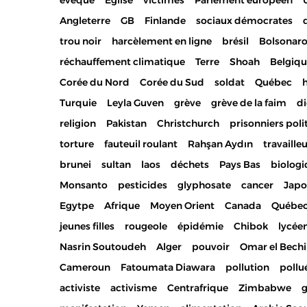
évêque
Eglise
victimes
Parlement européen
Angleterre
GB
Finlande
sociaux démocrates
trou noir
harcèlement en ligne
brésil
Bolsonar
réchauffement climatique
Terre
Shoah
Belgiq
Corée du Nord
Corée du Sud
soldat
Québec
h
Turquie
Leyla Guven
grève
grève de la faim
di
religion
Pakistan
Christchurch
prisonniers poli
torture
fauteuil roulant
Rahşan Aydın
travaille
brunei
sultan
laos
déchets
Pays Bas
biolog
Monsanto
pesticides
glyphosate
cancer
Jap
Egytpe
Afrique
Moyen Orient
Canada
Québe
jeunes filles
rougeole
épidémie
Chibok
lycée
Nasrin Soutoudeh
Alger
pouvoir
Omar el Bechi
Cameroun
Fatoumata Diawara
pollution
pollu
activiste
activisme
Centrafrique
Zimbabwe