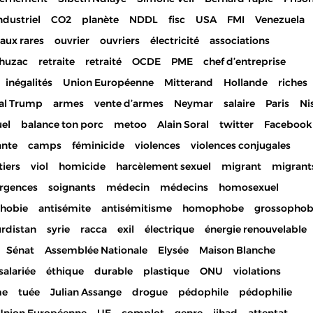
ndustriel
CO2
planète
NDDL
fisc
USA
FMI
Venezuela
aux rares
ouvrier
ouvriers
électricité
associations
huzac
retraite
retraité
OCDE
PME
chef d’entreprise
inégalités
Union Européenne
Mitterand
Hollande
riches
al Trump
armes
vente d’armes
Neymar
salaire
Paris
Ni
uel
balance ton porc
metoo
Alain Soral
twitter
Facebook
ante
camps
féminicide
violences
violences conjugales
iers
viol
homicide
harcèlement sexuel
migrant
migrant
rgences
soignants
médecin
médecins
homosexuel
hobie
antisémite
antisémitisme
homophobe
grossopho
rdistan
syrie
racca
exil
électrique
énergie renouvelable
Sénat
Assemblée Nationale
Elysée
Maison Blanche
salariée
éthique
durable
plastique
ONU
violations
e
tuée
Julian Assange
drogue
pédophile
pédophilie