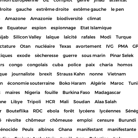
Union Européenne
UE
complot
genre
jihad
attentat
droite
gauche
extrême droite
extême gauche
le pen
o
Amazone
Amazonie
biodiversité
climat
ue
Equateur
espion
espionnage
Etat Islamique
ijab
Silicon Valley
laïque
laïcité
rafales
Modi
Turque
ctature
Otan
nucléaire
Texas
avortement
IVG
PMA
G
tiques
exode
sècheresse
guerre
sous marin
Pinar Selek
urs
congo
congolais
cuba
police
paix
charia
homos
ique
journaliste
brexit
Strauss Kahn
nonne
Vietnam
on
économie souterraine
Boko Haram
Algérie
Maroc
Tuni
c
maires
Nigeria
fouille
Burkina Faso
Madagascar
nne
Libye
Tripoli
HCR
Mali
Soudan
Alaa Salah
r
Bouteflika
RDC
ebola
forêt
lycéens
lycéennes
Sénég
é
révolte
chômeur
chômeuse
emploi
censure
Burundi
génocide
Peuls
albinos
Ghana
manifestant
manifestante