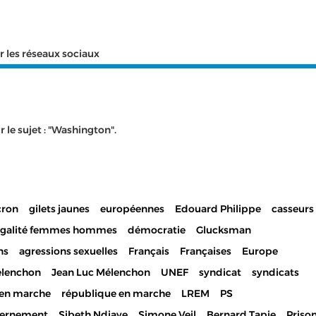
r les réseaux sociaux
 le sujet : "Washington".
ron
gilets jaunes
européennes
Edouard Philippe
casseurs
égalité femmes hommes
démocratie
Glucksman
ns
agressions sexuelles
Français
Françaises
Europe
lenchon
Jean Luc Mélenchon
UNEF
syndicat
syndicats
en marche
république en marche
LREM
PS
ernement
Sibeth Ndiaye
Simone Veil
Bernard Tapie
Priso