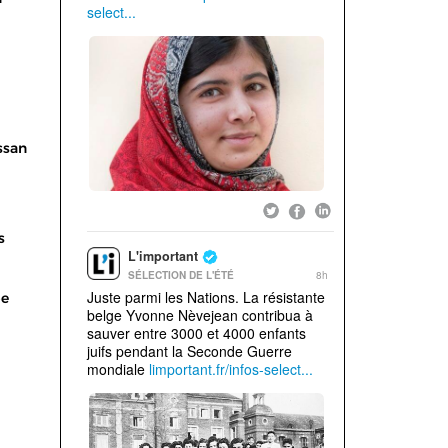
ssan
s
be