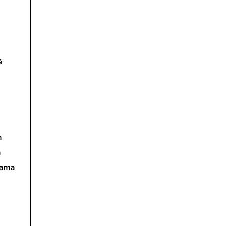
é
n
n
ama