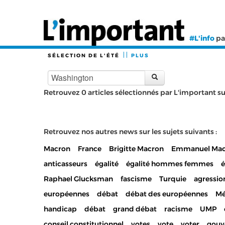
#L'info
pa
SÉLECTION DE L'ÉTÉ
PLUS
Retrouvez 0 articles sélectionnés par L'important sur
Retrouvez nos autres news sur les sujets suivants :
Macron
France
Brigitte Macron
Emmanuel Mac
anticasseurs
égalité
égalité hommes femmes
Raphael Glucksman
fascisme
Turquie
agressio
européennes
débat
débat des européennes
Mé
handicap
débat
grand débat
racisme
UMP
conseil constitutionnel
votes
vote
voter
gouv