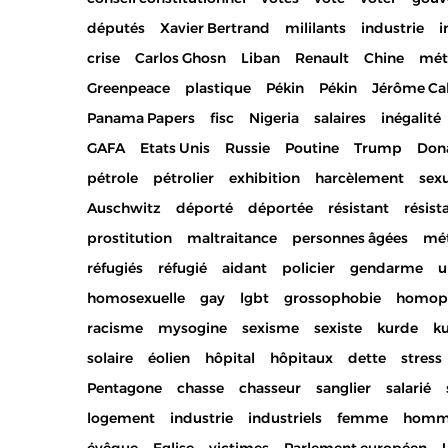
députés
Xavier Bertrand
mililants
industrie
i
crise
Carlos Ghosn
Liban
Renault
Chine
mét
Greenpeace
plastique
Pékin
Pékin
Jérôme Ca
Panama Papers
fisc
Nigeria
salaires
inégalité
GAFA
Etats Unis
Russie
Poutine
Trump
Don
pétrole
pétrolier
exhibition
harcèlement
sex
Auschwitz
déporté
déportée
résistant
résist
prostitution
maltraitance
personnes âgées
mét
réfugiés
réfugié
aidant
policier
gendarme
u
homosexuelle
gay
lgbt
grossophobie
homop
racisme
mysogine
sexisme
sexiste
kurde
ku
solaire
éolien
hôpital
hôpitaux
dette
stress
Pentagone
chasse
chasseur
sanglier
salarié
logement
industrie
industriels
femme
homm