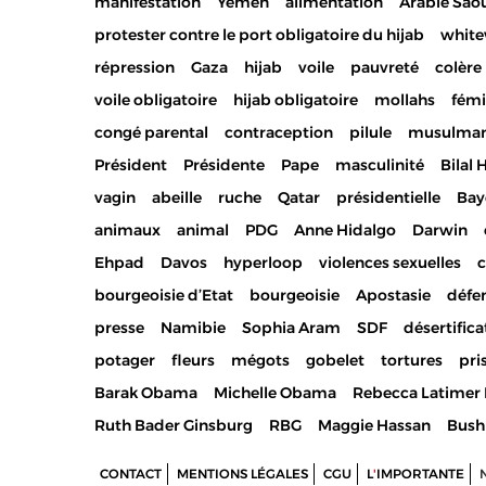
manifestation
Yemen
alimentation
Arabie Sao
protester contre le port obligatoire du hijab
whit
répression
Gaza
hijab
voile
pauvreté
colère
voile obligatoire
hijab obligatoire
mollahs
fém
congé parental
contraception
pilule
musulma
Président
Présidente
Pape
masculinité
Bilal 
vagin
abeille
ruche
Qatar
présidentielle
Bay
animaux
animal
PDG
Anne Hidalgo
Darwin
Ehpad
Davos
hyperloop
violences sexuelles
c
bourgeoisie d’Etat
bourgeoisie
Apostasie
défe
presse
Namibie
Sophia Aram
SDF
désertifica
potager
fleurs
mégots
gobelet
tortures
pri
Barak Obama
Michelle Obama
Rebecca Latimer 
Ruth Bader Ginsburg
RBG
Maggie Hassan
Bush
CONTACT
MENTIONS LÉGALES
CGU
L
'
IMPORTANTE