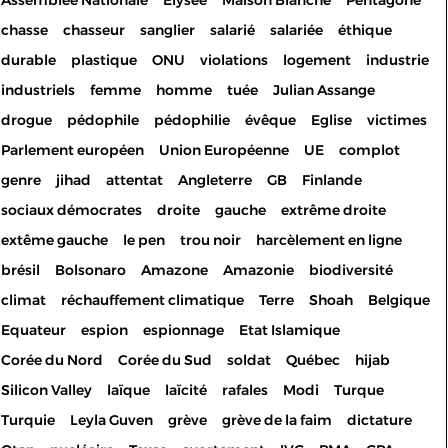
Assemblée Nationale
Elysée
Maison Blanche
Pentagone
chasse
chasseur
sanglier
salarié
salariée
éthique
durable
plastique
ONU
violations
logement
industrie
industriels
femme
homme
tuée
Julian Assange
drogue
pédophile
pédophilie
évêque
Eglise
victimes
Parlement européen
Union Européenne
UE
complot
genre
jihad
attentat
Angleterre
GB
Finlande
sociaux démocrates
droite
gauche
extrême droite
extême gauche
le pen
trou noir
harcèlement en ligne
brésil
Bolsonaro
Amazone
Amazonie
biodiversité
climat
réchauffement climatique
Terre
Shoah
Belgique
Equateur
espion
espionnage
Etat Islamique
Corée du Nord
Corée du Sud
soldat
Québec
hijab
Silicon Valley
laïque
laïcité
rafales
Modi
Turque
Turquie
Leyla Guven
grève
grève de la faim
dictature