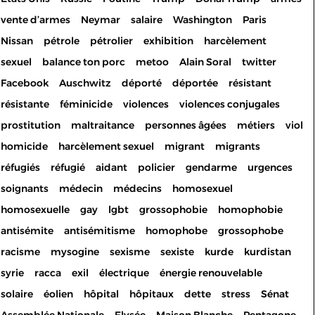
vente d’armes
Neymar
salaire
Washington
Paris
Nissan
pétrole
pétrolier
exhibition
harcèlement
sexuel
balance ton porc
metoo
Alain Soral
twitter
Facebook
Auschwitz
déporté
déportée
résistant
résistante
féminicide
violences
violences conjugales
prostitution
maltraitance
personnes âgées
métiers
viol
homicide
harcèlement sexuel
migrant
migrants
réfugiés
réfugié
aidant
policier
gendarme
urgences
soignants
médecin
médecins
homosexuel
homosexuelle
gay
lgbt
grossophobie
homophobie
antisémite
antisémitisme
homophobe
grossophobe
racisme
mysogine
sexisme
sexiste
kurde
kurdistan
syrie
racca
exil
électrique
énergie renouvelable
solaire
éolien
hôpital
hôpitaux
dette
stress
Sénat