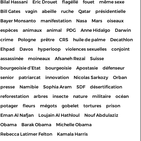
Bilal Hassani
Eric Drouet
flagéllé
fouet
même sexe
Bill Gates
vagin
abeille
ruche
Qatar
présidentielle
Bayer Monsanto
manifestation
Nasa
Mars
oiseaux
espèces
animaux
animal
PDG
Anne Hidalgo
Darwin
crime
Pologne
prêtre
CRS
huile de palme
Decathlon
Ehpad
Davos
hyperloop
violences sexuelles
conjoint
assassinée
moineaux
Afsaneh Rezaï
Suisse
bourgeoisie d’Etat
bourgeoisie
Apostasie
défenseur
senior
patriarcat
innovation
Nicolas Sarkozy
Orban
presse
Namibie
Sophia Aram
SDF
désertification
reforestation
arbres
insecte
nature
militaire
océan
potager
fleurs
mégots
gobelet
tortures
prison
Eman Al Nafjan
Loujain Al Hathloul
Nouf Abdulaziz
Les cookies permettent le
Obama
Barak Obama
Michelle Obama
bon fonctionnement de votre
Rebecca Latimer Felton
Kamala Harris
inscription/connexion à