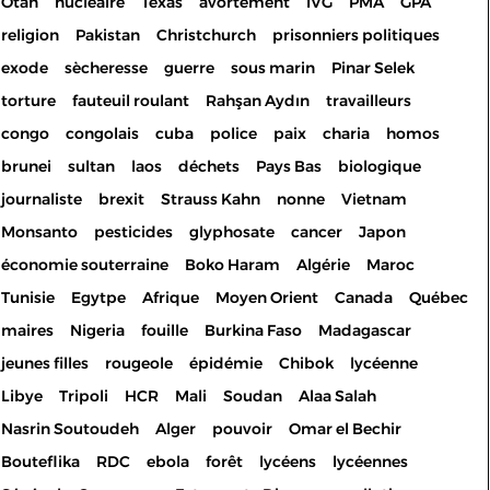
Otan
nucléaire
Texas
avortement
IVG
PMA
GPA
religion
Pakistan
Christchurch
prisonniers politiques
exode
sècheresse
guerre
sous marin
Pinar Selek
torture
fauteuil roulant
Rahşan Aydın
travailleurs
congo
congolais
cuba
police
paix
charia
homos
brunei
sultan
laos
déchets
Pays Bas
biologique
journaliste
brexit
Strauss Kahn
nonne
Vietnam
Monsanto
pesticides
glyphosate
cancer
Japon
économie souterraine
Boko Haram
Algérie
Maroc
Tunisie
Egytpe
Afrique
Moyen Orient
Canada
Québec
maires
Nigeria
fouille
Burkina Faso
Madagascar
jeunes filles
rougeole
épidémie
Chibok
lycéenne
Libye
Tripoli
HCR
Mali
Soudan
Alaa Salah
Nasrin Soutoudeh
Alger
pouvoir
Omar el Bechir
Bouteflika
RDC
ebola
forêt
lycéens
lycéennes