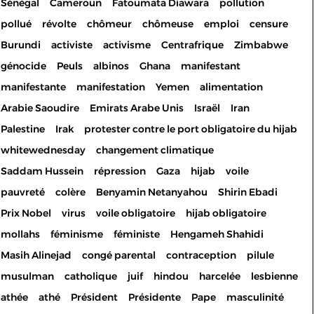
Sénégal
Cameroun
Fatoumata Diawara
pollution
pollué
révolte
chômeur
chômeuse
emploi
censure
Burundi
activiste
activisme
Centrafrique
Zimbabwe
génocide
Peuls
albinos
Ghana
manifestant
manifestante
manifestation
Yemen
alimentation
Arabie Saoudire
Emirats Arabe Unis
Israël
Iran
Palestine
Irak
protester contre le port obligatoire du hijab
whitewednesday
changement climatique
Saddam Hussein
répression
Gaza
hijab
voile
pauvreté
colère
Benyamin Netanyahou
Shirin Ebadi
Prix Nobel
virus
voile obligatoire
hijab obligatoire
mollahs
féminisme
féministe
Hengameh Shahidi
Masih Alinejad
congé parental
contraception
pilule
musulman
catholique
juif
hindou
harcelée
lesbienne
athée
athé
Président
Présidente
Pape
masculinité