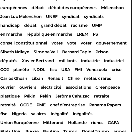
européennes
débat
débat des européennes
Mélenchon
Jean Luc Mélenchon
UNEF
syndicat
syndicats
handicap
débat
grand débat
racisme
UMP
en marche
république en marche
LREM
PS
conseil constitutionnel
votes
vote
voter
gouvernement
Sibeth Ndiaye
Simone Veil
Bernard Tapie
Prison
députés
Xavier Bertrand
mililants
industrie
industriel
CO2
planète
NDDL
fisc
USA
FMI
Venezuela
crise
Carlos Ghosn
Liban
Renault
Chine
métaux rares
ouvrier
ouvriers
électricité
associations
Greenpeace
plastique
Pékin
Pékin
Jérôme Cahuzac
retraite
retraité
OCDE
PME
chef d’entreprise
Panama Papers
fisc
Nigeria
salaires
inégalité
inégalités
Union Européenne
Mitterand
Hollande
riches
GAFA
Etats Unis
Russie
Poutine
Trump
Donal Trump
armes