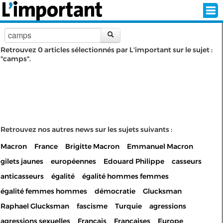
Retrouvez 0 articles sélectionnés par L'important sur le sujet :
"camps".
INSCRIPTION
CONNEXION
SÉLECTION DE L'ÉTÉ
SUR L'ÉCRAN D'ACCUEIL
Retrouvez nos autres news sur les sujets suivants :
Macron
France
Brigitte Macron
Emmanuel Macron
ABONNEZ-VOUS À LA NEWSLETTER!
gilets jaunes
européennes
Edouard Philippe
casseurs
SUIVEZ NOUS:
anticasseurs
égalité
égalité hommes femmes
égalité femmes hommes
démocratie
Glucksman
< RETOUR À L'ACCUEIL
Raphael Glucksman
fascisme
Turquie
agressions
agressions sexuelles
Français
Françaises
Europe