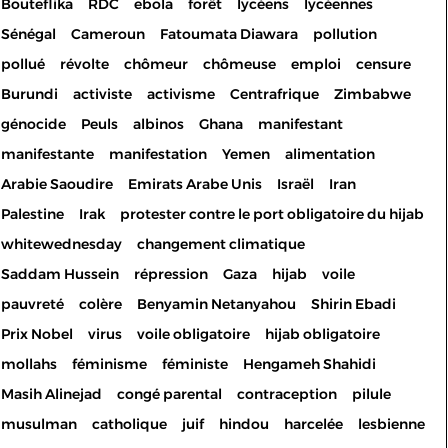
Bouteflika
RDC
ebola
forêt
lycéens
lycéennes
Sénégal
Cameroun
Fatoumata Diawara
pollution
pollué
révolte
chômeur
chômeuse
emploi
censure
Burundi
activiste
activisme
Centrafrique
Zimbabwe
génocide
Peuls
albinos
Ghana
manifestant
manifestante
manifestation
Yemen
alimentation
Arabie Saoudire
Emirats Arabe Unis
Israël
Iran
Palestine
Irak
protester contre le port obligatoire du hijab
whitewednesday
changement climatique
Saddam Hussein
répression
Gaza
hijab
voile
pauvreté
colère
Benyamin Netanyahou
Shirin Ebadi
Prix Nobel
virus
voile obligatoire
hijab obligatoire
mollahs
féminisme
féministe
Hengameh Shahidi
Masih Alinejad
congé parental
contraception
pilule
musulman
catholique
juif
hindou
harcelée
lesbienne