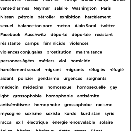
vente d’armes
Neymar
salaire
Washington
Paris
Nissan
pétrole
pétrolier
exhibition
harcèlement
sexuel
balance ton porc
metoo
Alain Soral
twitter
Facebook
Auschwitz
déporté
déportée
résistant
résistante
camps
féminicide
violences
violences conjugales
prostitution
maltraitance
personnes âgées
métiers
viol
homicide
harcèlement sexuel
migrant
migrants
réfugiés
réfugié
aidant
policier
gendarme
urgences
soignants
médecin
médecins
homosexuel
homosexuelle
gay
lgbt
grossophobie
homophobie
antisémite
antisémitisme
homophobe
grossophobe
racisme
mysogine
sexisme
sexiste
kurde
kurdistan
syrie
racca
exil
électrique
énergie renouvelable
solaire