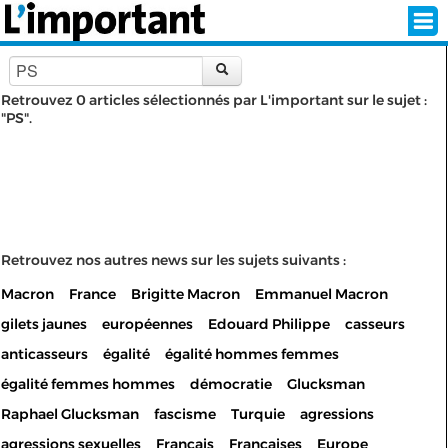
Retrouvez 0 articles sélectionnés par L'important sur le sujet :
"PS".
INSCRIPTION
CONNEXION
SÉLECTION DE L'ÉTÉ
SUR L'ÉCRAN D'ACCUEIL
Retrouvez nos autres news sur les sujets suivants :
Macron
France
Brigitte Macron
Emmanuel Macron
ABONNEZ-VOUS À LA NEWSLETTER!
gilets jaunes
européennes
Edouard Philippe
casseurs
SUIVEZ NOUS:
anticasseurs
égalité
égalité hommes femmes
égalité femmes hommes
démocratie
Glucksman
< RETOUR À L'ACCUEIL
Raphael Glucksman
fascisme
Turquie
agressions
agressions sexuelles
Français
Françaises
Europe