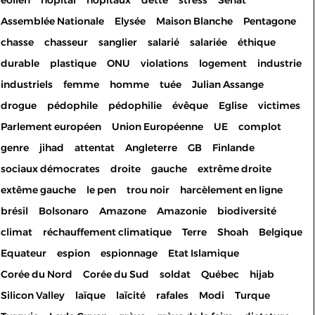
éolien
hôpital
hôpitaux
dette
stress
Sénat
Assemblée Nationale
Elysée
Maison Blanche
Pentagone
chasse
chasseur
sanglier
salarié
salariée
éthique
durable
plastique
ONU
violations
logement
industrie
industriels
femme
homme
tuée
Julian Assange
drogue
pédophile
pédophilie
évêque
Eglise
victimes
Parlement européen
Union Européenne
UE
complot
genre
jihad
attentat
Angleterre
GB
Finlande
sociaux démocrates
droite
gauche
extrême droite
extême gauche
le pen
trou noir
harcèlement en ligne
brésil
Bolsonaro
Amazone
Amazonie
biodiversité
climat
réchauffement climatique
Terre
Shoah
Belgique
Equateur
espion
espionnage
Etat Islamique
Corée du Nord
Corée du Sud
soldat
Québec
hijab
Silicon Valley
laïque
laïcité
rafales
Modi
Turque