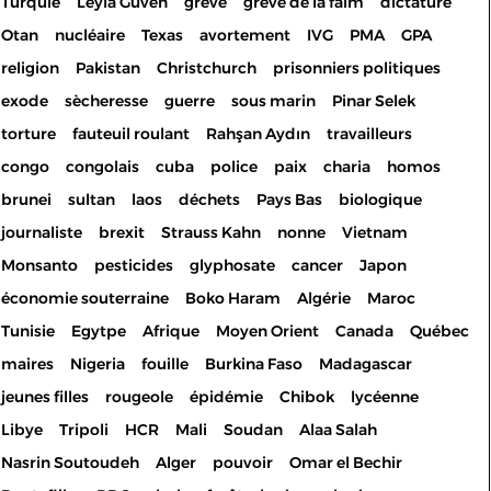
Turquie
Leyla Guven
grève
grève de la faim
dictature
Otan
nucléaire
Texas
avortement
IVG
PMA
GPA
religion
Pakistan
Christchurch
prisonniers politiques
exode
sècheresse
guerre
sous marin
Pinar Selek
torture
fauteuil roulant
Rahşan Aydın
travailleurs
congo
congolais
cuba
police
paix
charia
homos
brunei
sultan
laos
déchets
Pays Bas
biologique
journaliste
brexit
Strauss Kahn
nonne
Vietnam
Monsanto
pesticides
glyphosate
cancer
Japon
économie souterraine
Boko Haram
Algérie
Maroc
Tunisie
Egytpe
Afrique
Moyen Orient
Canada
Québec
maires
Nigeria
fouille
Burkina Faso
Madagascar
jeunes filles
rougeole
épidémie
Chibok
lycéenne
Libye
Tripoli
HCR
Mali
Soudan
Alaa Salah
Nasrin Soutoudeh
Alger
pouvoir
Omar el Bechir