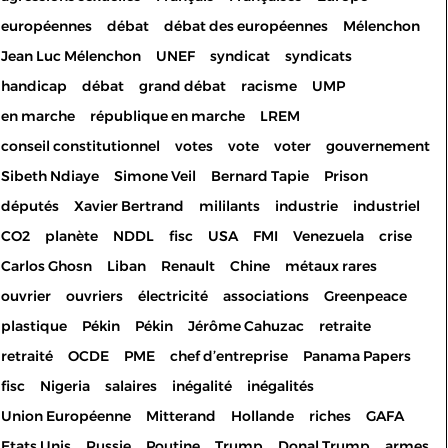
européennes
débat
débat des européennes
Mélenchon
Jean Luc Mélenchon
UNEF
syndicat
syndicats
handicap
débat
grand débat
racisme
UMP
en marche
république en marche
LREM
conseil constitutionnel
votes
vote
voter
gouvernement
Sibeth Ndiaye
Simone Veil
Bernard Tapie
Prison
députés
Xavier Bertrand
mililants
industrie
industriel
CO2
planète
NDDL
fisc
USA
FMI
Venezuela
crise
Carlos Ghosn
Liban
Renault
Chine
métaux rares
ouvrier
ouvriers
électricité
associations
Greenpeace
plastique
Pékin
Pékin
Jérôme Cahuzac
retraite
retraité
OCDE
PME
chef d’entreprise
Panama Papers
fisc
Nigeria
salaires
inégalité
inégalités
Union Européenne
Mitterand
Hollande
riches
GAFA
Etats Unis
Russie
Poutine
Trump
Donal Trump
armes