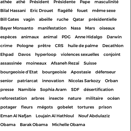
athée
athé
Président
Présidente
Pape
masculinité
Bilal Hassani
Eric Drouet
flagéllé
fouet
même sexe
Bill Gates
vagin
abeille
ruche
Qatar
présidentielle
Bayer Monsanto
manifestation
Nasa
Mars
oiseaux
espèces
animaux
animal
PDG
Anne Hidalgo
Darwin
crime
Pologne
prêtre
CRS
huile de palme
Decathlon
Ehpad
Davos
hyperloop
violences sexuelles
conjoint
assassinée
moineaux
Afsaneh Rezaï
Suisse
bourgeoisie d’Etat
bourgeoisie
Apostasie
défenseur
senior
patriarcat
innovation
Nicolas Sarkozy
Orban
presse
Namibie
Sophia Aram
SDF
désertification
reforestation
arbres
insecte
nature
militaire
océan
potager
fleurs
mégots
gobelet
tortures
prison
Eman Al Nafjan
Loujain Al Hathloul
Nouf Abdulaziz
Les cookies permettent le
Obama
Barak Obama
Michelle Obama
bon fonctionnement de votre