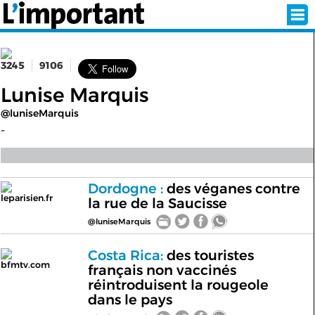
3245
9106
INSCRIPTION
CONNEXION
Lunise Marquis
@luniseMarquis
SÉLECTION DE L'ÉTÉ
-
SUR L'ÉCRAN D'ACCUEIL
Dordogne :
des véganes contre
leparisien.fr
la rue de la Saucisse
ABONNEZ-VOUS À LA NEWSLETTER!
@luniseMarquis
SUIVEZ NOUS:
Costa Rica:
des touristes
bfmtv.com
français non vaccinés
< RETOUR À L'ACCUEIL
réintroduisent la rougeole
dans le pays