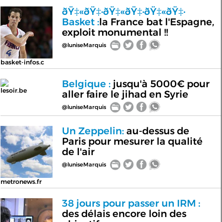
ðŸ‡«ðŸ‡·ðŸ‡«ðŸ‡·ðŸ‡«ðŸ‡·
Basket :
la France bat l'Espagne,
exploit monumental !!
@luniseMarquis
basket-infos.c
Belgique :
jusqu'à 5000€ pour
lesoir.be
aller faire le jihad en Syrie
@luniseMarquis
Un Zeppelin:
au-dessus de
Paris pour mesurer la qualité
de l'air
@luniseMarquis
metronews.fr
38 jours pour passer un IRM :
des délais encore loin des