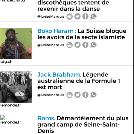
francetvinfo.f
discothèques tentent de
revenir dans la danse
@luniseMarquis
Boko Haram :
La Suisse bloque
les avoirs de la secte islamiste
@luniseMarquis
tdg.ch
Jack Brabham.
Légende
australienne de la Formule 1
est mort
@luniseMarquis
lemonde.fr
Roms.
Démantèlement du plus
lemonde.fr
grand camp de Seine-Saint-
Denis