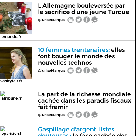
L'Allemagne bouleversée par
le sacrifice d'une jeune Turque
@luniseMarquis
lemonde.fr
10 femmes trentenaires:
elles
font bouger le monde des
nouvelles technos
@luniseMarquis
vanityfair.fr
La part de la richesse mondiale
latribune.fr
cachée dans les paradis fiscaux
fait frémir
@luniseMarquis
Gaspillage d'argent, listes
leparisien.fr
douteuses :
la face cachée des