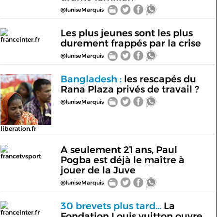
@luniseMarquis
Les plus jeunes sont les plus
franceinter.fr
durement frappés par la crise
@luniseMarquis
Bangladesh :
les rescapés du
Rana Plaza privés de travail ?
@luniseMarquis
liberation.fr
A seulement 21 ans, Paul
francetvsport.
Pogba est déjà le maître à
jouer de la Juve
@luniseMarquis
30 brevets plus tard...
La
franceinter.fr
Fondation Louis vuitton ouvre