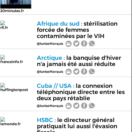
20minutes.fr
Afrique du sud :
stérilisation
rfi.fr
forcée de femmes
contaminées par le VIH
@luniseMarquis
Arctique :
la banquise d'hiver
franceinfo.fr
n'a jamais été aussi réduite
@luniseMarquis
Cuba // USA :
la connexion
huffingtonpost
téléphonique directe entre les
deux pays rétablie
@luniseMarquis
HSBC :
le directeur général
lemonde.fr
pratiquait lui aussi l'évasion