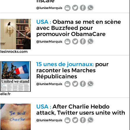
fiscale
@luniseMarquis
USA :
Obama se met en scène
avec Buzzfeed pour
promouvoir ObamaCare
@luniseMarquis
lesinrocks.com
15 unes de journaux:
pour
raconter les Marches
Républicaines
@luniseMarquis
elle.fr
USA :
After Charlie Hebdo
attack, Twitter users unite with
@luniseMarquis