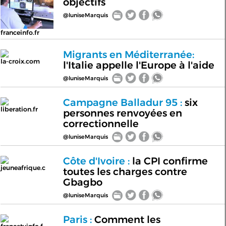
objectifs
@luniseMarquis
franceinfo.fr
Migrants en Méditerranée:
la-croix.com
l'Italie appelle l'Europe à l'aide
@luniseMarquis
Campagne Balladur 95 :
six
liberation.fr
personnes renvoyées en
correctionnelle
@luniseMarquis
Côte d'Ivoire :
la CPI confirme
jeuneafrique.c
toutes les charges contre
Gbagbo
@luniseMarquis
Paris :
Comment les