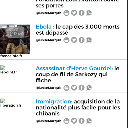
ses portes
@luniseMarquis
Ebola :
le cap des 3.000 morts
est dépassé
@luniseMarquis
franceinfo.fr
Assassinat d'Herve Gourdel:
le
lepoint.fr
coup de fil de Sarkozy qui
fâche
@luniseMarquis
Immigration:
acquisition de la
liberation.fr
nationalité plus facile pour les
chibanis
@luniseMarquis