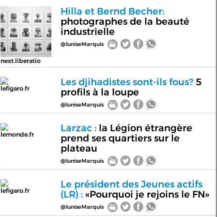
Hilla et Bernd Becher:
photographes de la beauté
industrielle
@luniseMarquis
next.liberatio
Les djihadistes sont-ils fous?
5
lefigaro.fr
profils à la loupe
@luniseMarquis
Larzac :
la Légion étrangère
lemonde.fr
prend ses quartiers sur le
plateau
@luniseMarquis
Le président des Jeunes actifs
lefigaro.fr
(LR) :
«Pourquoi je rejoins le FN»
@luniseMarquis