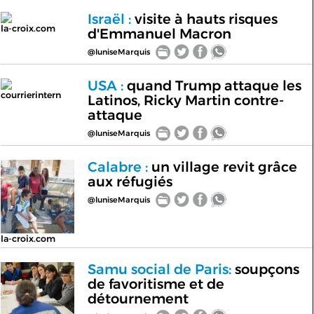
Israël :
visite à hauts risques
la-croix.com
d'Emmanuel Macron
@luniseMarquis
USA :
quand Trump attaque les
courrierintern
Latinos, Ricky Martin contre-
attaque
@luniseMarquis
Calabre :
un village revit grâce
aux réfugiés
@luniseMarquis
la-croix.com
Samu social de Paris:
soupçons
de favoritisme et de
détournement