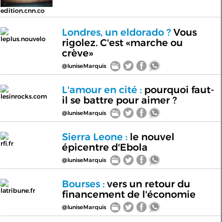
edition.cnn.co
Londres, un eldorado ?
Vous
leplus.nouvelo
rigolez. C'est «marche ou
crève»
@luniseMarquis
L'amour en cité :
pourquoi faut-
lesinrocks.com
il se battre pour aimer ?
@luniseMarquis
Sierra Leone :
le nouvel
rfi.fr
épicentre d'Ebola
@luniseMarquis
Bourses :
vers un retour du
latribune.fr
financement de l'économie
@luniseMarquis