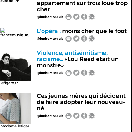
europe1.fr
appartement sur trois loué trop
cher
@luniseMarquis
L'opéra :
moins cher que le foot
francemusique.
@luniseMarquis
Violence, antisémitisme,
racisme...
«Lou Reed était un
monstre»
@luniseMarquis
lefigaro.fr
Ces jeunes mères qui décident
de faire adopter leur nouveau-
né
@luniseMarquis
madame.lefigar