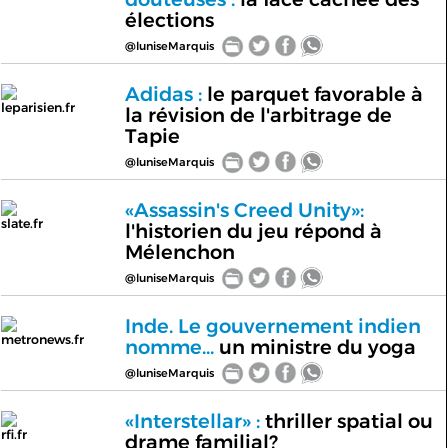
élections
@luniseMarquis
Adidas :
le parquet favorable à
leparisien.fr
la révision de l'arbitrage de
Tapie
@luniseMarquis
«Assassin's Creed Unity»:
slate.fr
l'historien du jeu répond à
Mélenchon
@luniseMarquis
Inde. Le gouvernement indien
metronews.fr
nomme...
un ministre du yoga
@luniseMarquis
«Interstellar» :
thriller spatial ou
rfi.fr
drame familial?