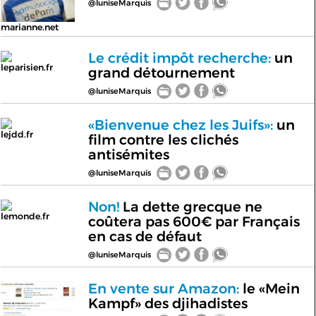
@luniseMarquis
marianne.net
Le crédit impôt recherche:
un
leparisien.fr
grand détournement
@luniseMarquis
«Bienvenue chez les Juifs»:
un
lejdd.fr
film contre les clichés
antisémites
@luniseMarquis
Non!
La dette grecque ne
lemonde.fr
coûtera pas 600€ par Français
en cas de défaut
@luniseMarquis
En vente sur Amazon:
le «Mein
Kampf» des djihadistes