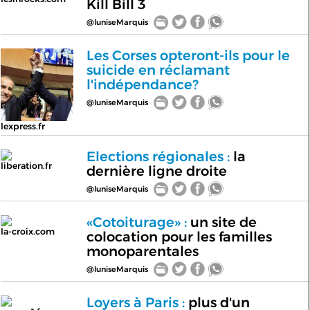
Kill Bill 3
@luniseMarquis
Les Corses opteront-ils pour le
suicide en réclamant
l'indépendance?
@luniseMarquis
lexpress.fr
Elections régionales :
la
liberation.fr
dernière ligne droite
@luniseMarquis
«Cotoiturage» :
un site de
la-croix.com
colocation pour les familles
monoparentales
@luniseMarquis
Loyers à Paris :
plus d'un