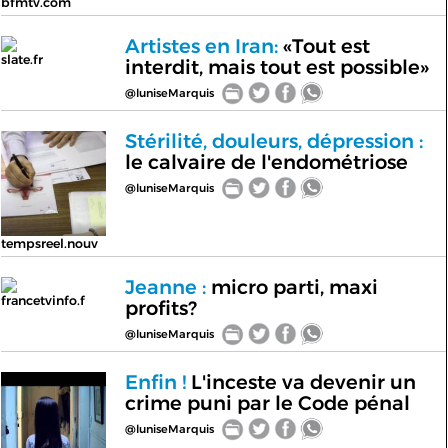
bfmtv.com
Artistes en Iran:
«Tout est
slate.fr
interdit, mais tout est possible»
@luniseMarquis
Stérilité, douleurs, dépression :
le calvaire de l'endométriose
@luniseMarquis
tempsreel.nouv
Jeanne :
micro parti, maxi
francetvinfo.f
profits?
@luniseMarquis
Enfin !
L'inceste va devenir un
crime puni par le Code pénal
@luniseMarquis