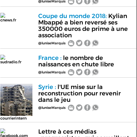
@luniseMarquis
Coupe du monde 2018:
Kylian
cnews.fr
Mbappé a bien reversé ses
350000 euros de prime à une
association
@luniseMarquis
France :
le nombre de
sudradio.fr
naissances en chute libre
@luniseMarquis
Syrie :
l'UE mise sur la
reconstruction pour revenir
dans le jeu
@luniseMarquis
courrierintern
Lettre à ces médias
facebook.com