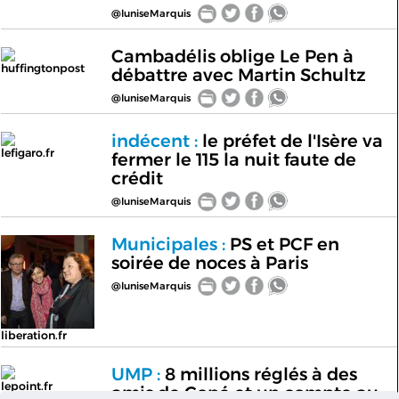
@luniseMarquis
Cambadélis oblige Le Pen à
huffingtonpost
débattre avec Martin Schultz
@luniseMarquis
indécent :
le préfet de l'Isère va
lefigaro.fr
fermer le 115 la nuit faute de
crédit
@luniseMarquis
Municipales :
PS et PCF en
soirée de noces à Paris
@luniseMarquis
liberation.fr
UMP :
8 millions réglés à des
lepoint.fr
amis de Copé et un compte au