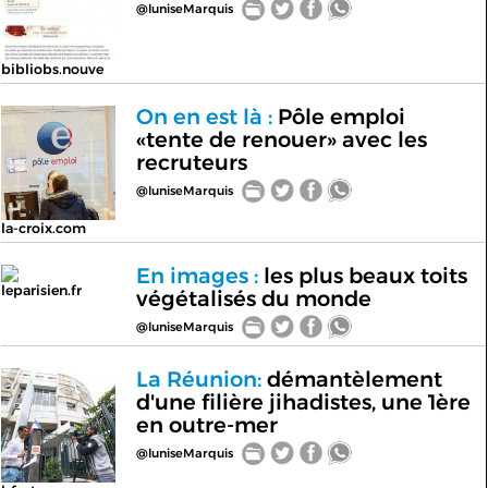
@luniseMarquis
bibliobs.nouve
On en est là :
Pôle emploi
«tente de renouer» avec les
recruteurs
@luniseMarquis
la-croix.com
En images :
les plus beaux toits
leparisien.fr
végétalisés du monde
@luniseMarquis
La Réunion:
démantèlement
d'une filière jihadistes, une 1ère
en outre-mer
@luniseMarquis