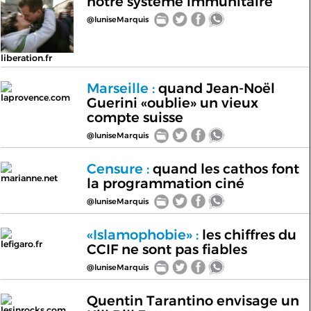
notre système immunitaire
@luniseMarquis
liberation.fr
Marseille :
quand Jean-Noël
laprovence.com
Guerini «oublie» un vieux
compte suisse
@luniseMarquis
Censure :
quand les cathos font
marianne.net
la programmation ciné
@luniseMarquis
«Islamophobie» :
les chiffres du
lefigaro.fr
CCIF ne sont pas fiables
@luniseMarquis
Quentin Tarantino envisage un
lesinrocks.com