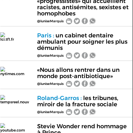
«progressistes» qui accueillent
racistes, antisémites, sexistes et
homophobes
@luniseMarquis
Paris :
un cabinet dentaire
lci.tf1.fr
ambulant pour soigner les plus
démunis
@luniseMarquis
«Nous allons rentrer dans un
nytimes.com
monde post-antibiotique»
@luniseMarquis
Roland-Garros :
les tribunes,
tempsreel.nouv
miroir de la fracture sociale
@luniseMarquis
Stevie Wonder rend hommage
youtube.com
à Prince